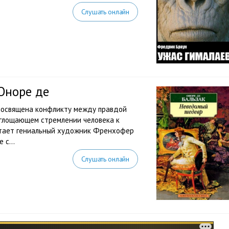
Слушать онлайн
Оноре де
посвящена конфликту между правдой
оглощающем стремлении человека к
отает гениальный художник Френхофер
 с...
Слушать онлайн