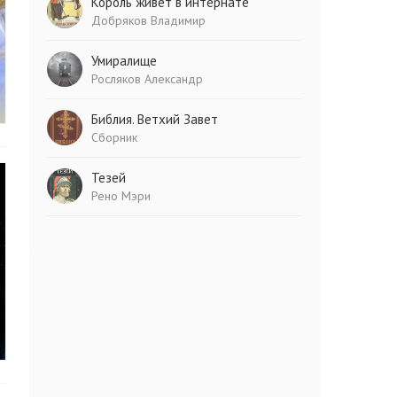
Король живет в интернате
Добряков Владимир
Умиралище
Росляков Александр
Библия. Ветхий Завет
Сборник
Тезей
Рено Мэри