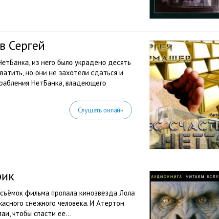
в Сергей
етБанка, из него было украдено десять
ватить, но они не захотели сдаться и
ограбления НетБанка, владеющего
Слушать онлайн
рик
я съёмок фильма пропала кинозвезда Лола
жасного снежного человека. И Атертон
лаи, чтобы спасти её…