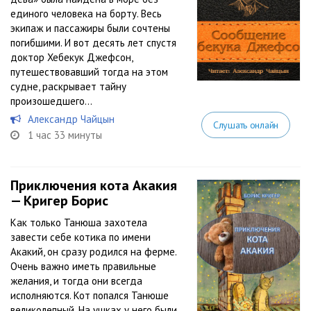
единого человека на борту. Весь
экипаж и пассажиры были сочтены
погибшими. И вот десять лет спустя
доктор Хебекук Джефсон,
путешествовавший тогда на этом
судне, раскрывает тайну
произошедшего…
Александр Чайцын
Слушать онлайн
1 час 33 минуты
Приключения кота Акакия
— Кригер Борис
Как только Танюша захотела
завести себе котика по имени
Акакий, он сразу родился на ферме.
Очень важно иметь правильные
желания, и тогда они всегда
исполняются. Кот попался Танюше
великолепный. На ушках у него были