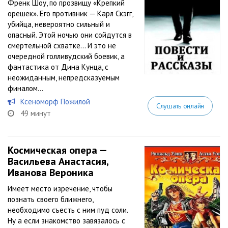
Френк Шоу, по прозвищу «Крепкий
орешек». Его противник — Карл Скэгг,
убийца, невероятно сильный и
опасный. Этой ночью они сойдутся в
смертельной схватке… И это не
очередной голливудский боевик, а
фантастика от Дина Кунца, с
неожиданным, непредсказуемым
финалом…
Ксеноморф Пожилой
Слушать онлайн
49 минут
Космическая опера —
Васильева Анастасия,
Иванова Вероника
Имеет место изречение, чтобы
познать своего ближнего,
необходимо съесть с ним пуд соли.
Ну а если знакомство завязалось с