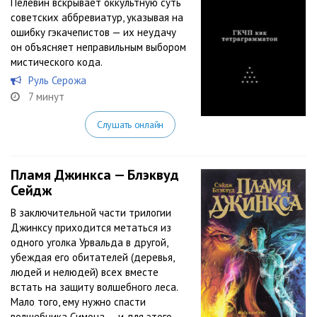
Пелевин вскрывает оккультную суть
советских аббревиатур, указывая на
ошибку гэкачепистов — их неудачу
он объясняет неправильным выбором
мистического кода.
Руль Серожа
7 минут
Слушать онлайн
Пламя Джинкса — Блэквуд
Сейдж
В заключительной части трилогии
Джинксу приходится метаться из
одного уголка Урвальда в другой,
убеждая его обитателей (деревья,
людей и нелюдей) всех вместе
встать на защиту волшебного леса.
Мало того, ему нужно спасти
волшебника Симона — и для этого