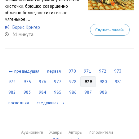
кисточки, брюшко совершенно
облачно белое, восхитительно
мягенькое,...
Борис Кригер
Слушать онлайн
31 минута
← предыдущая
первая
970
971
972
973
974
975
976
977
978
979
980
981
982
983
984
985
986
987
988
последняя
следующая →
Аудиокниги
Жанры
Авторы
Исполнители