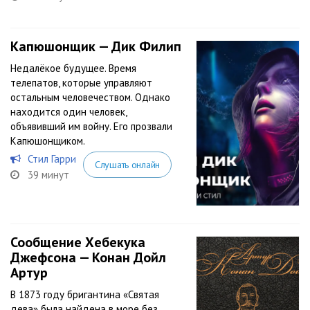
Капюшонщик — Дик Филип
Недалёкое будущее. Время
телепатов, которые управляют
остальным человечеством. Однако
находится один человек,
объявивший им войну. Его прозвали
Капюшонщиком.
Стил Гарри
Слушать онлайн
39 минут
Сообщение Хебекука
Джефсона — Конан Дойл
Артур
В 1873 году бригантина «Святая
дева» была найдена в море без