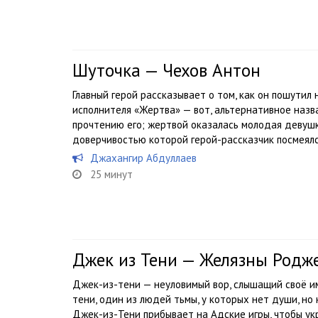
Шуточка — Чехов Антон
Главный герой рассказывает о том, как он пошутил
исполнителя «Жертва» — вот, альтернативное назва
прочтению его; жертвой оказалась молодая девуш
доверчивостью которой герой-рассказчик посмеялся
Джахангир Абдуллаев
25 минут
Джек из Тени — Желязны Родж
Джек-из-тени — неуловимый вор, слышащий своё им
тени, один из людей тьмы, у которых нет души, но
Джек-из-Тени прибывает на Адские игры, чтобы укр