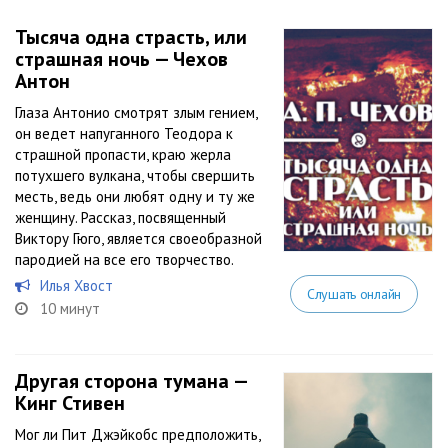
Тысяча одна страсть, или
страшная ночь — Чехов
Антон
Глаза Антонио смотрят злым гением,
он ведет напуганного Теодора к
страшной пропасти, краю жерла
потухшего вулкана, чтобы свершить
месть, ведь они любят одну и ту же
женщину. Рассказ, посвященный
Виктору Гюго, является своеобразной
пародией на все его творчество.
Илья Хвост
Слушать онлайн
10 минут
Другая сторона тумана —
Кинг Стивен
Мог ли Пит Джэйкобс предположить,