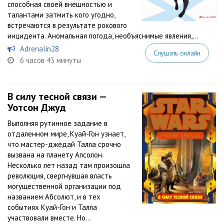
способная своей внешностью и
талантами затмить кого угодно,
встречаются в результате рокового
инцидента. Аномальная погода, необъяснимые явления,...
Adrenalin28
Слушать онлайн
6 часов 43 минуты
В силу тесной связи —
Уотсон Джуд
Выполняя рутинное задание в
отдаленном мире, Куай-Гон узнает,
что мастер-джедай Талла срочно
вызвана на планету Апсолон.
Несколько лет назад там произошла
революция, свергнувшая власть
могущественной организации под
названием Абсолют, и в тех
событиях Куай-Гон и Талла
участвовали вместе. Но...