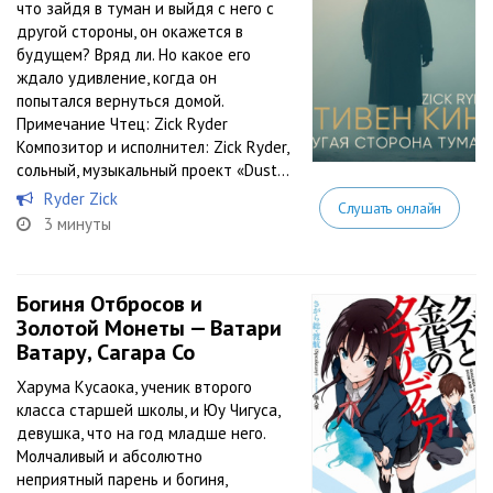
что зайдя в туман и выйдя с него с
другой стороны, он окажется в
будущем? Вряд ли. Но какое его
ждало удивление, когда он
попытался вернуться домой.
Примечание Чтец: Zick Ryder
Композитор и исполнител: Zick Ryder,
сольный, музыкальный проект «Dust...
Ryder Zick
Слушать онлайн
3 минуты
Богиня Отбросов и
Золотой Монеты — Ватари
Ватару, Сагара Со
Харума Кусаока, ученик второго
класса старшей школы, и Юу Чигуса,
девушка, что на год младше него.
Молчаливый и абсолютно
неприятный парень и богиня,