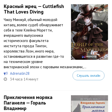
Красный жрец — Cuttlefish
That Loves Diving
Чжоу Минжуй, обычный молодой
китаец, волею судеб обнаруживает
себя в теле Клейна Моретти,
вчерашнего выпускника
исторического факультета
института города Тингон,
королевства Лоэн, иного мира,
остановившегося в развитии где-то
на техническом уровне
викторианской эпохи с паровыми механизмами,...
Adrenalin28
Слушать онлайн
34 часа 14 минут
Приключения моряка
Паганеля — Гораль
Владимир