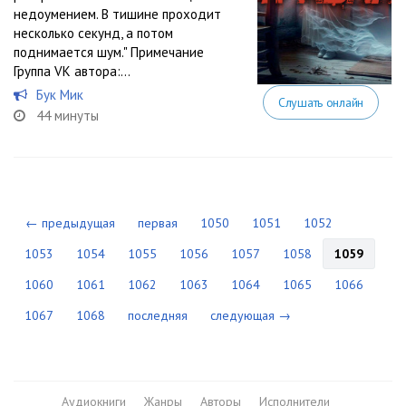
недоумением. В тишине проходит
несколько секунд, а потом
поднимается шум." Примечание
Группа VK автора:...
Бук Мик
Слушать онлайн
44 минуты
← предыдущая
первая
1050
1051
1052
1053
1054
1055
1056
1057
1058
1059
1060
1061
1062
1063
1064
1065
1066
1067
1068
последняя
следующая →
Аудиокниги
Жанры
Авторы
Исполнители