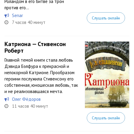
Роландом в его битве за трон
против его...
Senar
Слушать онлайн
7 часов 40 минут
Катриона — Стивенсон
Роберт
Главной темой книги стала любовь
Дэвида Бэлфура к прекрасной и
непокорной Катрионе. Прообразом
героини послужила Стивенсону его
собственная, юношеская любовь, так
и не реализовавшаяся мечта.
Олег Фёдоров
11 часов 40 минут
Слушать онлайн