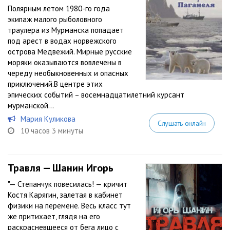
Полярным летом 1980-го года
экипаж малого рыболовного
траулера из Мурманска попадает
под арест в водах норвежского
острова Медвежий. Мирные русские
моряки оказываются вовлечены в
череду необыкновенных и опасных
приключений.В центре этих
эпических событий – восемнадцатилетний курсант
мурманской...
Мария Куликова
Слушать онлайн
10 часов 3 минуты
Травля — Шанин Игорь
"— Степанчук повесилась! — кричит
Костя Карягин, залетая в кабинет
физики на перемене. Весь класс тут
же притихает, глядя на его
раскрасневшееся от бега лицо с