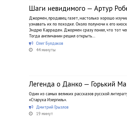
Шаги невидимого — Артур Роб
Джормен, продавец газет, настолько хорошо изучил
узнавать их по походке. Около полуночи к его кио
Эндрю Карраден. Джормен сразу понял, что тот чем
Тогда англичанин решил открыть...
Олег Булдаков
44 минуты
Легенда о Данко — Горький М
Один из самых великих рассказов русской литерату
«Старуха Изергиль».
Дмитрий Грызлов
19 минут