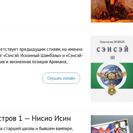
ветствует предыдущим стилям, но именно
г «Сэнсэй. Исконный Шамбалы» и «Сэнсэй-
фия и жизненная позиция Аримана,
Слушать онлайн
стров 1 — Нисио Исин
са старшей школы и бывшем вампире,