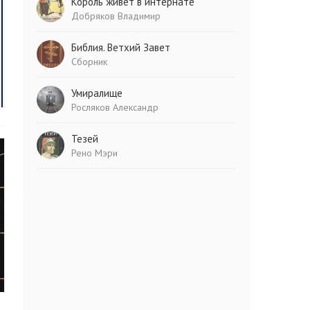
Король живет в интернате
Добряков Владимир
Библия. Ветхий Завет
Сборник
Умиралище
Росляков Александр
Тезей
Рено Мэри