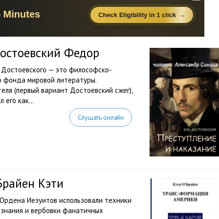
Достоевский Федор
 Достоевского — это философско-
о фонда мировой литературы.
ля (первый вариант Достоевский сжег),
 его как...
Слушать онлайн
Брайен Кэти
 Ордена Иезуитов использовали техники
ознания и вербовки фанатичных