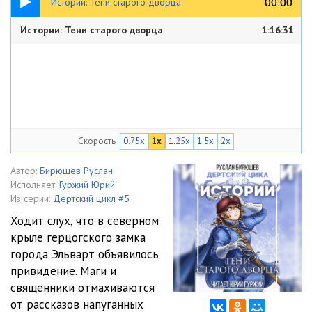
00:00
00:00
Истории: Тени старого дворца
Истории: Тени старого дворца
1:16:31
Скорость
0.75x
1x
1.25x
1.5x
2x
Автор:
Бирюшев Руслан
Исполняет:
Гуржий Юрий
Из серии:
Дертский цикл #5
Ходит слух, что в северном
крыле герцогского замка
города Эльварт объявилось
привидение. Маги и
священники отмахиваются
от рассказов напуганных