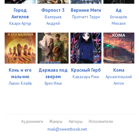
Город
Форпост 3
Верхние Меги
Ад
Ангелов
Валерьев
Пратчетт Терри
Бочкарёв
Квари Артур
Андрей
Михаил
Конь и его
Держава под
Красный Герб
Кома
мальчик
зверем
Кавахара Рэки
Архангельский
Льюис Клайв
Бриз Илья
Антон
Аудиокниги
Жанры
Авторы
Исполнители
mail@sweetbook.net