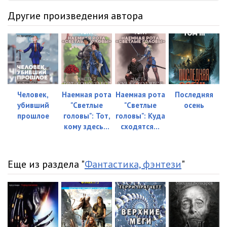
Другие произведения автора
Человек,
Наемная рота
Наемная рота
Последняя
убивший
"Светлые
"Светлые
осень
прошлое
головы": Тот,
головы": Куда
кому здесь...
сходятся...
Еще из раздела "
Фантастика, фэнтези
"