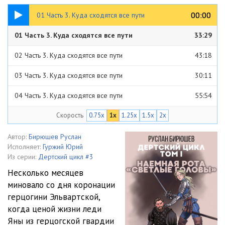
33:29
00:00
00:00
01 Часть 3. Куда сходятся все пути
01 Часть 3. Куда сходятся все пути
33:29
02 Часть 3. Куда сходятся все пути
43:18
03 Часть 3. Куда сходятся все пути
30:11
04 Часть 3. Куда сходятся все пути
55:54
Скорость
0.75x
1x
1.25x
1.5x
2x
Автор:
Бирюшев Руслан
Исполняет:
Гуржий Юрий
Из серии:
Дертский цикл #3
Несколько месяцев
миновало со дня коронации
герцогини Эльвартской,
когда ценой жизни леди
Яны из герцогской гвардии