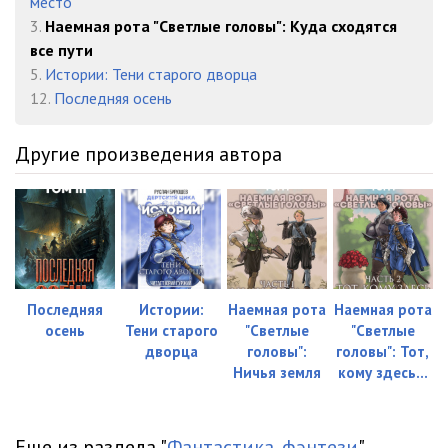
место
3.
Наемная рота "Светлые головы": Куда сходятся
все пути
5.
Истории: Тени старого дворца
12.
Последняя осень
Другие произведения автора
Последняя
Истории:
Наемная рота
Наемная рота
осень
Тени старого
"Светлые
"Светлые
дворца
головы":
головы": Тот,
Ничья земля
кому здесь...
Еще из раздела "
Фантастика, фэнтези
"