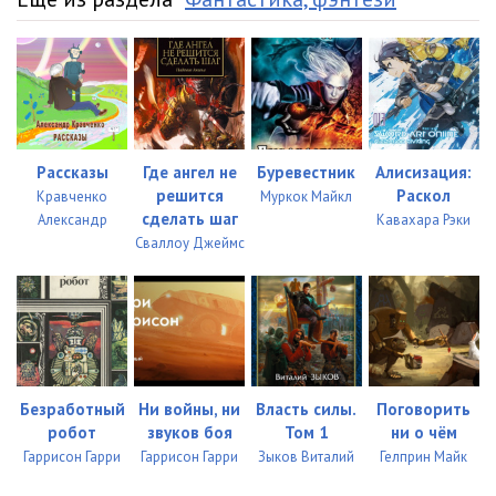
Рассказы
Где ангел не
Буревестник
Алисизация:
решится
Раскол
Кравченко
Муркок Майкл
сделать шаг
Александр
Кавахара Рэки
Сваллоу Джеймс
Безработный
Ни войны, ни
Власть силы.
Поговорить
робот
звуков боя
Том 1
ни о чём
Гаррисон Гарри
Гаррисон Гарри
Зыков Виталий
Гелприн Майк