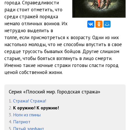
города. Справедливости
ради стоит отметить, что
012
01:14
среди стражей порядка
013
03:11
немало отличных воинов. Их
нетрудно выделить в
014
01:34
толпе, если присмотреться к возрасту. Одни из них
настолько молоды, что не способны впустить в свое
015
05:25
сердце трусость бывалых бойцов. Другие слишком
016
05:26
старые, чтобы бояться взглянуть в лицо смерти.
Именно такие ночные стражи готовы спасти город
017
03:57
ценой собственной жизни.
018
06:54
Серия «Плоский мир. Городская стража»
019
05:46
1.
Стража! Стража!
020
01:06
2.
К оружию! К оружию!
3.
Ноги из глины
021
06:01
4.
Патриот
022
05:54
5.
Пятый элефант