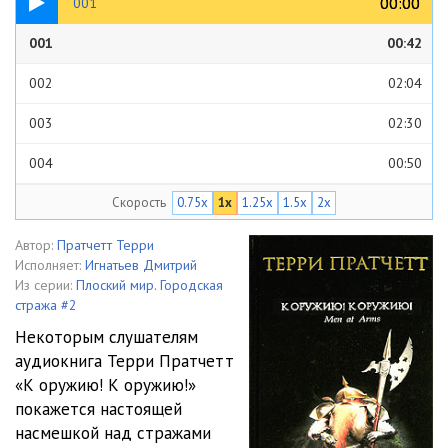
00:00
00:00
001
001
00:42
002
02:04
003
02:30
004
00:50
Скорость
0.75x
1x
1.25x
1.5x
2x
005
03:33
006
00:52
Автор:
Пратчетт Терри
Исполняет:
Игнатьев Дмитрий
007
01:28
Из серии:
Плоский мир. Городская
стража #2
008
01:36
Некоторым слушателям
аудиокнига Терри Пратчетт
009
05:01
«К оружию! К оружию!»
010
05:48
покажется настоящей
насмешкой над стражами
011
06:09