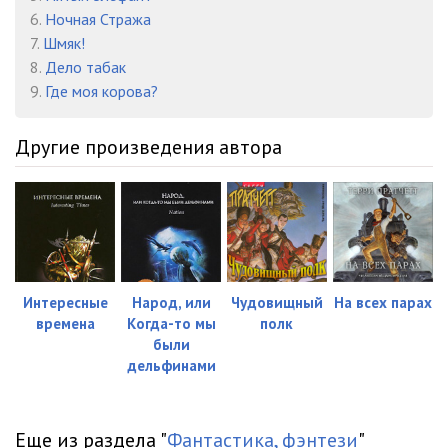
6.
Ночная Стража
023
01:33
7.
Шмяк!
8.
Дело табак
024
02:17
9.
Где моя корова?
025
00:40
Другие произведения автора
026
08:30
027
08:41
028
03:23
029
03:16
Интересные
Народ, или
Чудовищный
На всех парах
030
03:47
времена
Когда-то мы
полк
были
031
01:22
дельфинами
032
03:20
033
03:58
Еще из раздела "
Фантастика, фэнтези
"