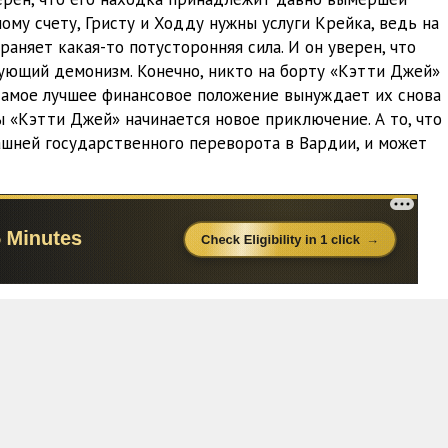
06:35
ому счету, Гристу и Ходду нужны услуги Крейка, ведь на
аняет какая-то потусторонняя сила. И он уверен, что
11:45
ующий демонизм. Конечно, никто на борту «Кэтти Джей»
 самое лучшее финансовое положение вынуждает их снова
11:05
ды «Кэтти Джей» начинается новое приключение. А то, что
12:01
ашней государственного переворота в Вардии, и может
12:02
15:43
13:07
10:45
15:56
05:56
08:19