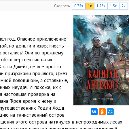
Скорость
0.75x
1x
1.25x
1.5x
2x
12:33
11:53
12:41
ел год. Опасное приключение
13:36
ой, но деньги и известность
х остались! Они по-прежнему
11:22
собых перспектив на их
11:28
Кэтти Джей», не все просто:
ми призраками прошлого, Джез
13:05
мной половиной», а остальные,
ных неудач. И похоже, их с
06:21
я настоящая проверка на
11:52
иана Фрея время к нему и
 путешественник Родли Ходд.
09:08
цию на таинственный остров
ещения этого острова наткнулся в непроходимых лесах
14:59
верен, что его находка принадлежит давно вымершей