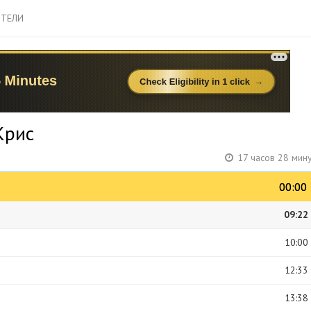
ТЕЛИ
Крис
17 часов 28 мин
00:00
00:00
09:22
10:00
12:33
13:38