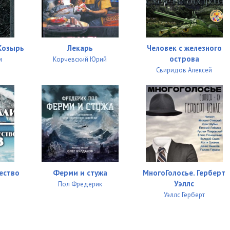
09:50
13:34
Козырь
Лекарь
Человек с железного
острова
м
Корчевский Юрий
15:39
Свиридов Алексей
11:02
09:54
13:36
14:38
10:50
ество
Ферми и стужа
МногоГолосье. Герберт
Уэллс
16:21
Пол Фредерик
Уэллс Герберт
05:13
10:15