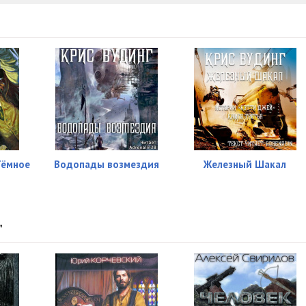
11:45
10:18
14:30
14:38
06:56
08:38
Тёмное
Водопады возмездия
Железный Шакал
04:53
12:47
13:09
"
17:00
05:48
12:40