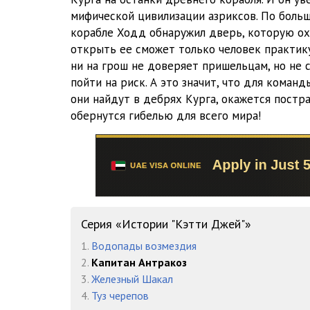
16 Кэтти Джей v02 - Глава 08 01
мифической цивилизации азриксов. По больш
корабле Ходд обнаружил дверь, которую охр
17 Кэтти Джей v02 - Глава 08 02
открыть ее сможет только человек практик
ни на грош не доверяет пришельцам, но не
18 Кэтти Джей v02 - Глава 09 01
пойти на риск. А это значит, что для коман
19 Кэтти Джей v02 - Глава 09 02
они найдут в дебрях Курга, окажется постр
обернутся гибелью для всего мира!
20 Кэтти Джей v02 - Глава 10 01
21 Кэтти Джей v02 - Глава 10 02
22 Кэтти Джей v02 - Глава 11 01
23 Кэтти Джей v02 - Глава 11 02
Серия «Истории "Кэтти Джей"»
24 Кэтти Джей v02 - Глава 12
1.
Водопады возмездия
25 Кэтти Джей v02 - Глава 13 01
2.
Капитан Антракоз
3.
Железный Шакал
26 Кэтти Джей v02 - Глава 13 02
4.
Туз черепов