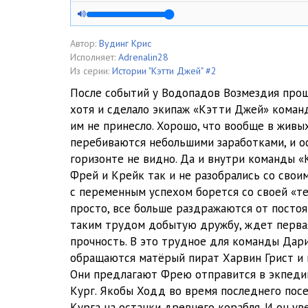
05 Кэтти Джей v02 - Глава 03 01
06 Кэтти Джей v02 - Глава 03 02
Автор:
Вудинг Крис
Исполняет:
Adrenalin28
07 Кэтти Джей v02 - Глава 04 01
Из серии:
Истории "Кэтти Джей" #2
После событий у Водопадов Возмездия прош
08 Кэтти Джей v02 - Глава 04 02
хотя и сделало экипаж «Кэтти Джей» команд
им не принесло. Хорошо, что вообще в живы
09 Кэтти Джей v02 - Глава 05 01
перебиваются небольшими заработками, и о
10 Кэтти Джей v02 - Глава 05 02
горизонте не видно. Да и внутри команды «
Фрей и Крейк так и не разобрались со свои
11 Кэтти Джей v02 - Глава 06 01
с переменным успехом борется со своей «те
просто, все больше раздражаются от постоян
12 Кэтти Джей v02 - Глава 06 02
таким трудом добытую дружбу, ждет перва
13 Кэтти Джей v02 - Глава 06 03
прочность. В это трудное для команды Дар
обращаются матёрый пират Харвин Грист и
14 Кэтти Джей v02 - Глава 07 01
Они предлагают Фрею отправится в экпеди
Кург. Якобы Ходд во время последнего пос
15 Кэтти Джей v02 - Глава 07 02
Курга на останки древнего корабля. И он у