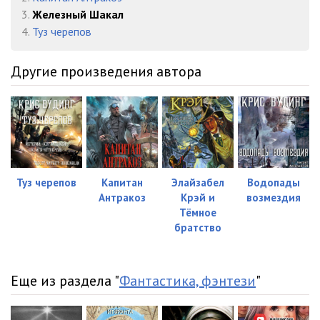
23 Кэтти Джей v03 - Глава 12 01
09:55
3.
Железный Шакал
24 Кэтти Джей v03 - Глава 12 02
09:48
4.
Туз черепов
25 Кэтти Джей v03 - Глава 13 01
11:55
Другие произведения автора
26 Кэтти Джей v03 - Глава 13 02
15:01
27 Кэтти Джей v03 - Глава 13 03
05:19
28 Кэтти Джей v03 - Глава 14 01
16:04
29 Кэтти Джей v03 - Глава 14 02
09:03
Туз черепов
Капитан
Элайзабел
Водопады
Антракоз
Крэй и
возмездия
30 Кэтти Джей v03 - Глава 15 01
16:43
Тёмное
братство
31 Кэтти Джей v03 - Глава 15 02
13:35
32 Кэтти Джей v03 - Глава 16 01
20:18
Еще из раздела "
Фантастика, фэнтези
"
33 Кэтти Джей v03 - Глава 16 02
05:23
34 Кэтти Джей v03 - Глава 17 01
14:47