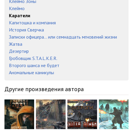
Клеймо Зоны
Клеймо
Каратели
Капитошка и компания
История Сверчка
Записки офицера… или семнадцать мгновений жизни
Жатва
Дезертир
Гробовщик S.T.A.L.K.E.R.
Второго шанса не будет
Аномальные каникулы
Другие произведения автора