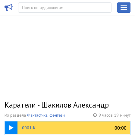
Каратели - Шакилов Александр
Из раздела
Фантастика, фэнтези
9 часов 19 минут
25:28
00:00
00:00
0001-К