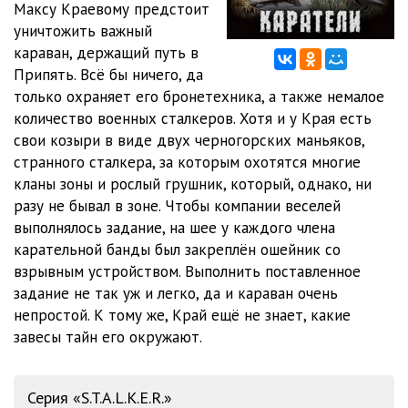
Максу Краевому предстоит
0012-К
05:04
уничтожить важный
0013-К
19:22
караван, держащий путь в
Припять. Всё бы ничего, да
0014-К
19:21
только охраняет его бронетехника, а также немалое
количество военных сталкеров. Хотя и у Края есть
0015-К
12:22
свои козыри в виде двух черногорских маньяков,
0016-К
13:13
странного сталкера, за которым охотятся многие
кланы зоны и рослый грушник, который, однако, ни
0017-К
34:41
разу не бывал в зоне. Чтобы компании веселей
выполнялось задание, на шее у каждого члена
0018-К
16:21
карательной банды был закреплён ошейник со
0019-К
06:35
взрывным устройством. Выполнить поставленное
задание не так уж и легко, да и караван очень
0020-К
19:02
непростой. К тому же, Край ещё не знает, какие
завесы тайн его окружают.
0021-К
33:02
0022-К
31:49
Серия «S.T.A.L.K.E.R.»