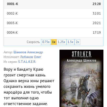
0001-К
25:28
0002-К
32:01
0003-К
20:21
0004-К
17:19
Скорость
0.75x
1x
1.25x
1.5x
2x
0005-К
25:39
0006-К
25:49
Автор:
Шакилов Александр
Исполняет:
Лобанов Олег
0007-К
21:48
Из серии:
S.T.A.L.K.E.R.
Вору и бандиту Краю
0008-К
23:31
грозит смертная казнь.
Однако верха зоны решают
0009-К
22:55
сохранить жизнь умелого
0010-К
22:20
мародёра для того, чтобы
тот выполнил одно
0011-К
12:25
ответственное задание.