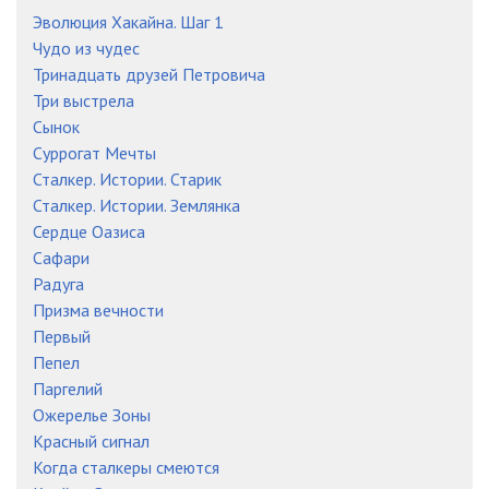
0023-К
29:15
Эволюция Хакайна. Шаг 1
0024-К
45:35
Чудо из чудес
Тринадцать друзей Петровича
0025-К
23:52
Три выстрела
Сынок
Суррогат Мечты
Сталкер. Истории. Старик
Сталкер. Истории. Землянка
Сердце Оазиса
Сафари
Радуга
Призма вечности
Первый
Пепел
Паргелий
Ожерелье Зоны
Красный сигнал
Когда сталкеры смеются