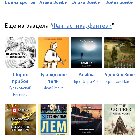
Война кротов
Атака Зомби
Эпоха Зомби
Война зомби
Еще из раздела "
Фантастика, фэнтези
"
Шорох
Гугландские
Улыбка
5 дней в Зоне
прибоя
топи
Брэдбери Рэй
Краевой Павел
Гуляковский
Фрай Макс
Евгений