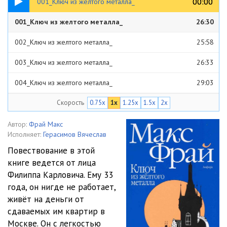
00:00
00:00
001_Ключ из желтого металла_
001_Ключ из желтого металла_
26:30
002_Ключ из желтого металла_
25:58
003_Ключ из желтого металла_
26:33
004_Ключ из желтого металла_
29:03
Скорость
0.75x
1x
1.25x
1.5x
2x
005_Ключ из желтого металла_
23:37
006_Ключ из желтого металла_
26:18
Автор:
Фрай Макс
Исполняет:
Герасимов Вячеслав
007_Ключ из желтого металла_
25:24
Повествование в этой
книге ведется от лица
008_Ключ из желтого металла_
24:57
Филиппа Карловича. Ему 33
009_Ключ из желтого металла_
25:49
года, он нигде не работает,
живёт на деньги от
010_Ключ из желтого металла_
24:03
сдаваемых им квартир в
Москве. Он с легкостью
011_Ключ из желтого металла_
27:03