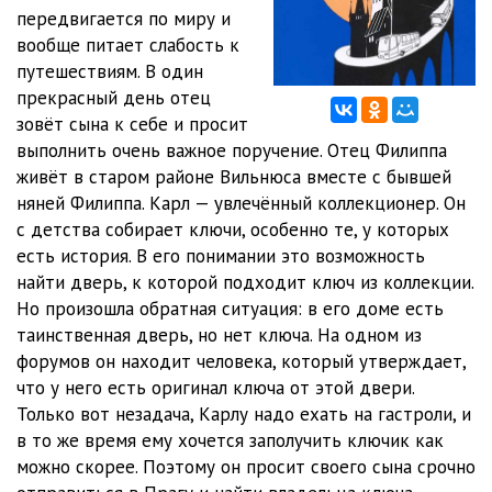
передвигается по миру и
012_Ключ из желтого металла_
24:07
вообще питает слабость к
путешествиям. В один
013_Ключ из желтого металла_
25:58
прекрасный день отец
зовёт сына к себе и просит
014_Ключ из желтого металла_
27:23
выполнить очень важное поручение. Отец Филиппа
015_Ключ из желтого металла_
26:23
живёт в старом районе Вильнюса вместе с бывшей
няней Филиппа. Карл — увлечённый коллекционер. Он
016_Ключ из желтого металла_
25:25
с детства собирает ключи, особенно те, у которых
есть история. В его понимании это возможность
017_Ключ из желтого металла_
23:13
найти дверь, к которой подходит ключ из коллекции.
018_Ключ из желтого металла_
24:34
Но произошла обратная ситуация: в его доме есть
таинственная дверь, но нет ключа. На одном из
019_Ключ из желтого металла_
24:07
форумов он находит человека, который утверждает,
что у него есть оригинал ключа от этой двери.
020_Ключ из желтого металла_
25:52
Только вот незадача, Карлу надо ехать на гастроли, и
021_Ключ из желтого металла_
25:10
в то же время ему хочется заполучить ключик как
можно скорее. Поэтому он просит своего сына срочно
022_Ключ из желтого металла_
31:14