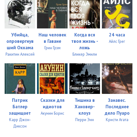
034_Ключ из желтого металла_
32:51
035_Ключ из желтого металла_
23:25
036_Ключ из желтого металла_
24:32
Убийца,
Наш человек
Когда вся
24 часа
опровергнув
в Гаване
твоя жизнь -
Айлс Грег
037_Ключ из желтого металла_
21:54
ший Оккама
ложь
Грин Грэм
Ракитин Алексей
Бликер Эмили
Патрик
Сказки для
Тишина в
Занавес.
Батлер
идиотов
Хановер-
Последнее
защищает
клоуз
дело Пуаро
Акунин Борис
Карр Джон-
Перри Энн
Кристи Агата
Диксон