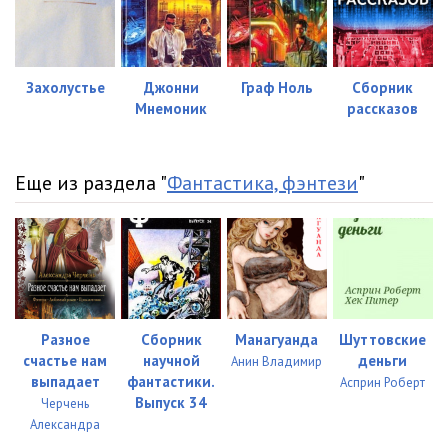
Захолустье
Джонни
Граф Ноль
Сборник
Мнемоник
рассказов
Еще из раздела "
Фантастика, фэнтези
"
Разное
Сборник
Манагуанда
Шуттовские
счастье нам
научной
деньги
Анин Владимир
выпадает
фантастики.
Асприн Роберт
Выпуск 34
Черчень
Александра