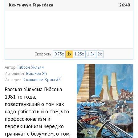
Континуум Гернсбека
26:40
Скорость
0.75x
1x
1.25x
1.5x
2x
Автор:
Гибсон Уильям
Исполняет:
Вошков Ян
Из серии:
Сожжение Хром #3
Рассказ Уильяма Гибсона
1981-го года,
повествующий о том как
надо работать и о том, что
профессионализм и
перфекционизм нередко
граничат с безумием, о том,