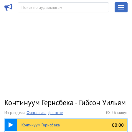
Континуум Гернсбека - Гибсон Уильям
Из раздела
Фантастика, фэнтези
26 минут
26:40
00:00
00:00
Континуум Гернсбека