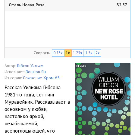
Отель Новая Роза
32:57
Скорость
0.75x
1x
1.25x
1.5x
2x
Автор:
Гибсон Уильям
Исполняет:
Вошков Ян
Из серии:
Сожжение Хром #5
Рассказ Уильяма Гибсона
1981-го года, сеттинг
Муравейник. Рассказывает в
основном у любви,
настолько яркой,
незабываемой,
всепоглощающей, что