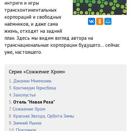
интриги и игры
трансконтинентальных
корпораций и свободных
наёмников, и даже сама
жизнь, отходят на задний
план. Здесь мы видим взгляд автора на
транснациональные корпорации будущего… сейчас
уже, настоящего.
Серия «Сожжение Хром»
1.
Джонни Мнемоник
3.
Континуум Гернсбека
4.
Захолустье
5.
Отель "Новая Роза"
7.
Сожжение Хром
8.
Красная Звезда, Орбита Зимы
9.
Зимний Рынок
10.
Поединок