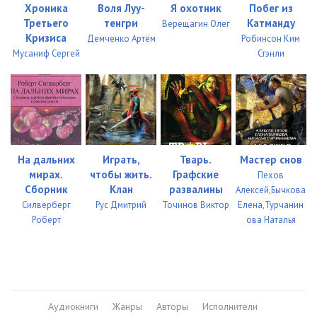
Хроника
Воля Луу-
Я охотник
Побег из
Третьего
тенгри
Катманду
Верещагин Олег
Кризиса
Демченко Артём
Робинсон Ким
Мусаниф Сергей
Стэнли
На дальних
Играть,
Тварь.
Мастер снов
мирах.
чтобы жить.
Графские
Пехов
Сборник
Клан
развалины
Алексей,Бычкова
Силверберг
Рус Дмитрий
Точинов Виктор
Елена,Турчанин
Роберт
ова Наталья
Аудиокниги
Жанры
Авторы
Исполнители