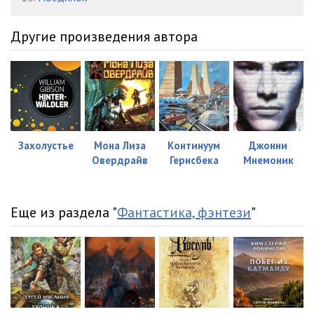
Другие произведения автора
Захолустье
Мона Лиза
Континуум
Джонни
Овердрайв
Гернсбека
Мнемоник
Еще из раздела "
Фантастика, фэнтези
"