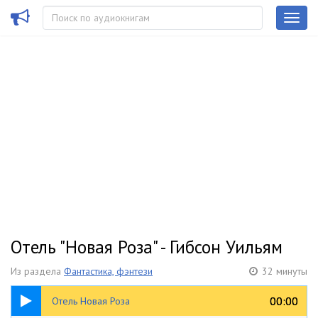
Отель "Новая Роза" - Гибсон Уильям
Из раздела
Фантастика, фэнтези
32 минуты
32:57
00:00
00:00
Отель Новая Роза