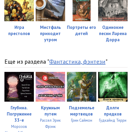
Игра
Мистфаль
Портреты его
Одинокие
престолов
приходит
детей
песни Ларена
утром
Дорра
Еще из раздела "
Фантастика, фэнтези
"
Глубина.
Кружным
Подземелье
Долги
Погружение
путем
мертвецов
предков
33-е
Рассел Эрик
Грин Саймон
Гудкайнд Терри
Морозов
Фрэнк