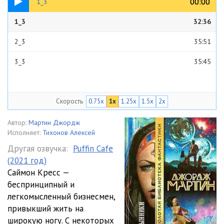
00:00
00:00
1_3
1_3
32:36
2_3
35:51
3_3
35:45
Скорость
0.75x
1x
1.25x
1.5x
2x
Автор:
Мартин Джордж
Исполняет:
Тихонов Алексей
Другая озвучка:
Puffin Cafe
(2021 год)
Саймон Кресс —
беспринципный и
легкомысленный бизнесмен,
привыкший жить на
широкую ногу. С некоторых