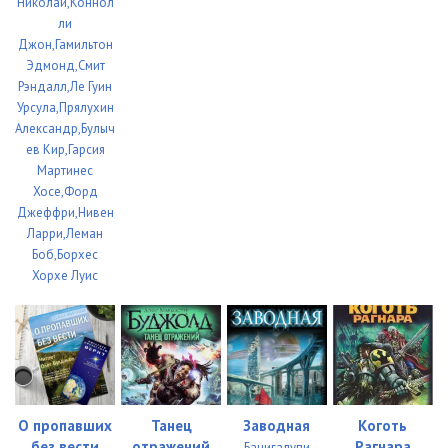
Николай,Коннол
ли
Джон,Гамильтон
Эдмонд,Смит
Рэндалл,Ле Гуин
Урсула,Прялухин
Александр,Булыч
ев Кир,Гарсия
Мартинес
Хосе,Форд
Джеффри,Нивен
Ларри,Леман
Боб,Борхес
Хорхе Луис
О пропавших
Танец
Заводная
Коготь
без вести
отражений
Рагнара
Бачигалупи