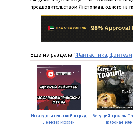
16
предводительством Листопада, одного из 
17
18
19
20
Еще из раздела "
Фантастика, фэнтези
21
22
23
24
25
Исследовательский отряд
Бегущий тролль Th
Лейнстер Мюррей
Графоман Граф
26