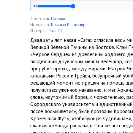
05
06
Автор:
Имс Николас
Исполняет:
Голицын Владимир
07
Из серии:
Сага #1
Двадцать лет назад «Сага» огласила весь ми
08
Великой Зеленой Пучины на Востоке. Клэй 
«Черное Сердце» из древесины ходячего дер
09
владеющий друинским мечом Веленкор, кото
10
прорубил проход между мирами, Матрик Че
кинжалами Рокси и Грейси, безупречный убий
11
решающий момент не пришли на помощь даже
получил заслуженное наказание, и маг Аркан
12
слова, неутомимый борец с черногнилью, р
13
Охфордского университета и единственный 
после восьмилетия», были прозваны Королям
14
Кромешная Жуть, изобилующая чудовищами, н
славная команда распалась. Они не воссоеди
15
следовать путем отца, — не оказалась в бе