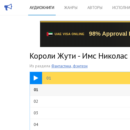
АУДИОКНИГИ
ЖАНРЫ
АВТОРЫ
ИСПОЛНИ
Короли Жути - Имс Николас
Из раздела
Фантастика, фэнтези
14:35
01
01
02
03
04