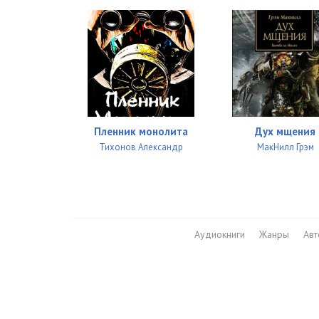
27
28
29
30
31
Пленник монолита
Дух мщения
32
Тихонов Александр
МакНилл Грэм
33
34
35
Аудиокниги
Жанры
Ав
36
37
38