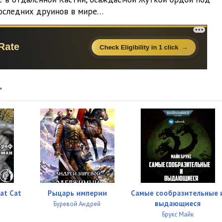
26:45
последних друинов в мире…
18:00
29:38
30:25
21:07
"
19:28
20:17
16:50
22:51
14:05
at Cat
Рыцарь империи
Самые сообразительные 
выдающиеся
Буревой Андрей
13:50
Брукс Майк