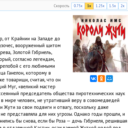
Скорость
0.75x
1x
1.25x
1.5x
2x
20:26
25:09
20:16
р, от Крайнии на Западе до
17:34
Пузочес, вооруженный щитом
ева, Золотой Гэбриель,
15:32
рый, согласно легендам,
22:16
репобой с его любимыми
ца Ганелон, которому в
29:22
 товарищи, считая, что он
дий Муг, «великий мастер
19:04
ассеянный председатель общества пиротехнических наук
36:01
в мире человек, не утративший веру в совомедведей
и Жути за свои подвиги и отвагу, поскольку даже
19:31
е представляла для них угрозы. Однако годы прошли, и
нились бы снова, если бы Роза — дочь Гэбриеля, решившая
20:53
де в отдаленной Кастии, осаждаемой Жуткой ордой под