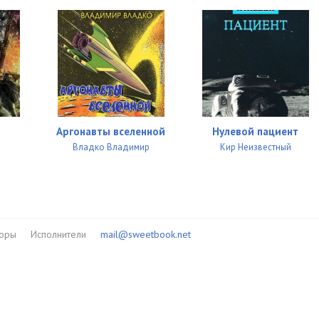
15:47
18:21
25:11
19:39
19:45
Аргонавты вселенной
Нулевой пациент
14:03
Владко Владимир
Кир Неизвестный
16:13
24:53
20:56
торы
Исполнители
mail@sweetbook.net
28:40
14:12
25:13