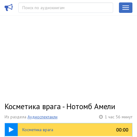
Косметика врага - Нотомб Амели
Из раздела
Аудиоспектакли
1 час 56 минут
1:56:20
00:00
00:00
Косметика врага