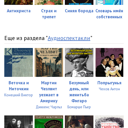
Антихриста
Страх и
Синяя борода
Словарь имён
трепет
собственных
Еще из раздела "
Аудиоспектакли
"
Веточка и
Мартин
Безумный
Попрыгунья
Ниточкин
Чезлвит
день, или
Чехов Антон
уезжает в
женитьба
Конецкий Виктор
Америку
Фигаро
Диккенс Чарльз
Бомарше Пьер