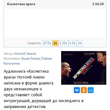
Косметика врага
1:56:20
Скорость
0.75x
1x
1.25x
1.5x
2x
Автор:
Нотомб Амели
Исполняют:
Козак Роман
,
Райкин
Константин
Аудиокнига «Косметика
врага» Нотомб Амели
написана в форме диалога
двух незнакомцев и
представляет собой
интригующий, держащий до последнего в
напряжении детектив.