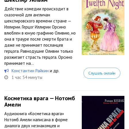
Действие комедии происходит в
сказочной для англичан
шекспировского времени стране —
Иллирии. Герцог Иллирии Орсино
влюблен в юную графиню Оливию, но
она в трауре после смерти брата и
даже не принимает посланцев
герцога. Равнодушие Оливии только
разжигает страсть герцога. Орсино
принимает на...
Константин Райкин
и др.
Слушать онлайн
1 час 54 минуты
Косметика врага — Нотомб
Амели
Аудиокнига «Косметика врага»
Нотомб Амели написана в форме
диалога двух незнакомцев и