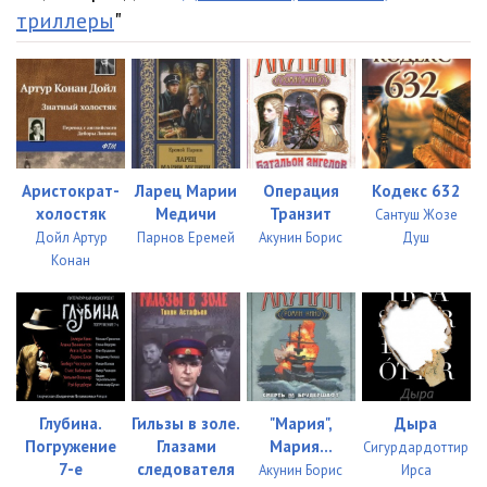
триллеры
"
Аристократ-
Ларец Марии
Операция
Кодекс 632
холостяк
Медичи
Транзит
Сантуш Жозе
Дойл Артур
Парнов Еремей
Акунин Борис
Душ
Конан
Глубина.
Гильзы в золе.
"Мария",
Дыра
Погружение
Глазами
Мария...
Сигурдардоттир
7-е
следователя
Акунин Борис
Ирса