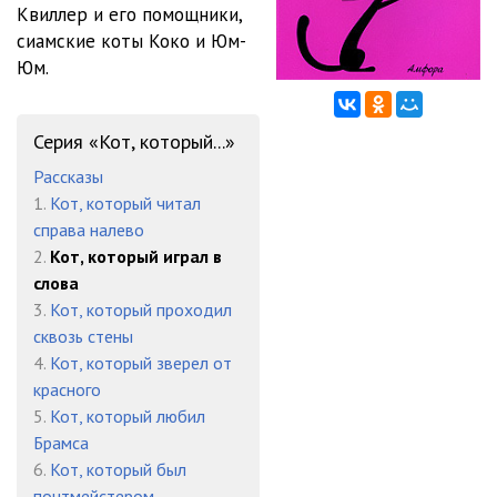
Квиллер и его помощники,
сиамские коты Коко и Юм-
12_glava-12
13:01
Юм.
13_glava-13
19:07
14_glava-14
18:18
Серия «Кот, который...»
15_glava-15
16:30
Рассказы
1.
Кот, который читал
16_glava-16
21:18
справа налево
2.
Кот, который играл в
17_glava-17
17:17
слова
18_glava-18
13:41
3.
Кот, который проходил
сквозь стены
19_glava-19
14:20
4.
Кот, который зверел от
красного
20_glava-20
15:16
5.
Кот, который любил
21_glava-21
22:49
Брамса
6.
Кот, который был
почтмейстером