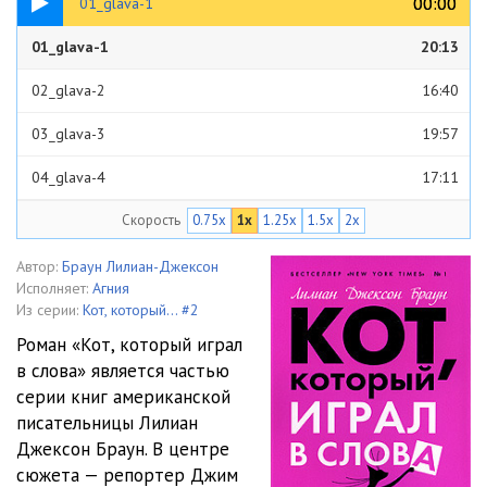
00:00
00:00
01_glava-1
01_glava-1
20:13
02_glava-2
16:40
03_glava-3
19:57
04_glava-4
17:11
Скорость
0.75x
1x
1.25x
1.5x
2x
05_glava-5
21:28
06_glava-6
12:50
Автор:
Браун Лилиан-Джексон
Исполняет:
Агния
07_glava-7
11:20
Из серии:
Кот, который... #2
Роман «Кот, который играл
08_glava-8
14:18
в слова» является частью
серии книг американской
09_glava-9
12:42
писательницы Лилиан
10_glava-10
14:45
Джексон Браун. В центре
сюжета — репортер Джим
11_glava-11
18:00