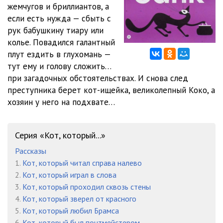
жемчугов и бриллиантов, а
если есть нужда — сбыть с
glava-10
22:37
рук бабушкину тиару или
glava-11
22:08
колье. Повадился галантный
плут ездить в глухомань —
glava-12
15:52
тут ему и голову сложить…
при загадочных обстоятельствах. И снова след
glava-13
20:33
преступника берет кот-ищейка, великолепный Коко, а
glava-14
16:30
хозяин у него на подхвате…
glava-15
14:53
Серия «Кот, который...»
glava-16
21:53
Рассказы
glava-17
18:07
1.
Кот, который читал справа налево
2.
Кот, который играл в слова
3.
Кот, который проходил сквозь стены
4.
Кот, который зверел от красного
5.
Кот, который любил Брамса
6.
Кот, который был почтмейстером