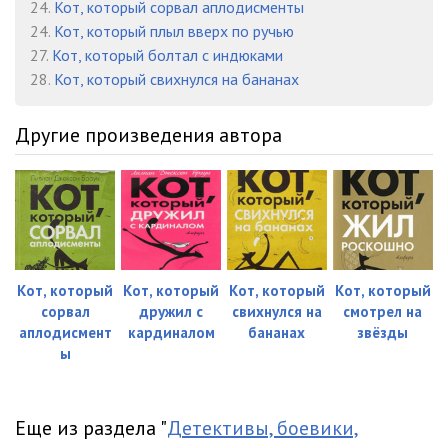
24.
Кот, который сорвал аплодисменты
24.
Кот, который плыл вверх по ручью
27.
Кот, который болтал с индюками
28.
Кот, который свихнулся на бананах
Другие произведения автора
Кот, который
Кот, который
Кот, который
Кот, который
сорвал
дружил с
свихнулся на
смотрел на
аплодисмент
кардиналом
бананах
звёзды
ы
Еще из раздела "
Детективы, боевики,