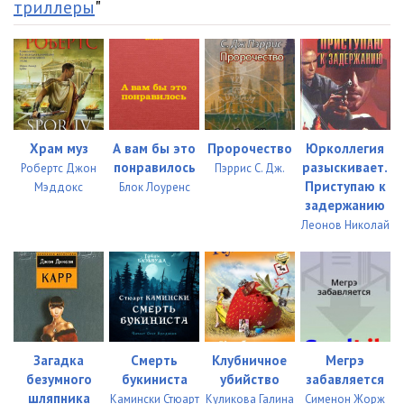
триллеры
"
Храм муз
А вам бы это
Пророчество
Юрколлегия
понравилось
разыскивает.
Робертс Джон
Пэррис С. Дж.
Приступаю к
Мэддокс
Блок Лоуренс
задержанию
Леонов Николай
Загадка
Смерть
Клубничное
Мегрэ
безумного
букиниста
убийство
забавляется
шляпника
Камински Стюарт
Куликова Галина
Сименон Жорж