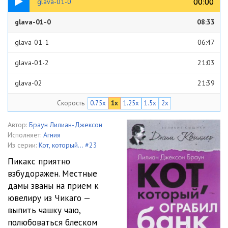
00:00
00:00
glava-01-0
glava-01-0
08:33
glava-01-1
06:47
glava-01-2
21:03
glava-02
21:39
Скорость
0.75x
1x
1.25x
1.5x
2x
glava-03
23:24
glava-04
28:52
Автор:
Браун Лилиан-Джексон
Исполняет:
Агния
glava-05
19:39
Из серии:
Кот, который... #23
Пикакс приятно
glava-06
26:44
взбудоражен. Местные
дамы званы на прием к
glava-07
28:02
ювелиру из Чикаго —
glava-08
26:46
выпить чашку чаю,
полюбоваться блеском
glava-09
22:42