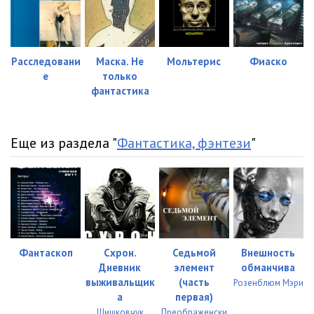
Расследовани
Маска. Не
Мольтерис
Фиаско
е
только
фантастика
Еще из раздела "
Фантастика, фэнтези
"
Фантаскоп
Схрон.
Седьмой
Внешность
Дневник
элемент
обманчива
выживальщик
(часть
Розенблюм Мэри
а
первая)
Шишковчук
Преображенски