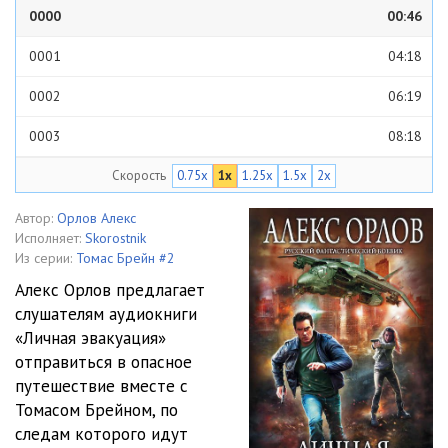
0000
00:46
0001
04:18
0002
06:19
0003
08:18
Скорость
0.75x
1x
1.25x
1.5x
2x
0004
13:19
0005
06:53
Автор:
Орлов Алекс
Исполняет:
Skorostnik
0006
05:50
Из серии:
Томас Брейн #2
Алекс Орлов предлагает
0007
10:49
слушателям аудиокниги
«Личная эвакуация»
0008
11:24
отправиться в опасное
0009
04:22
путешествие вместе с
Томасом Брейном, по
0010
09:47
следам которого идут