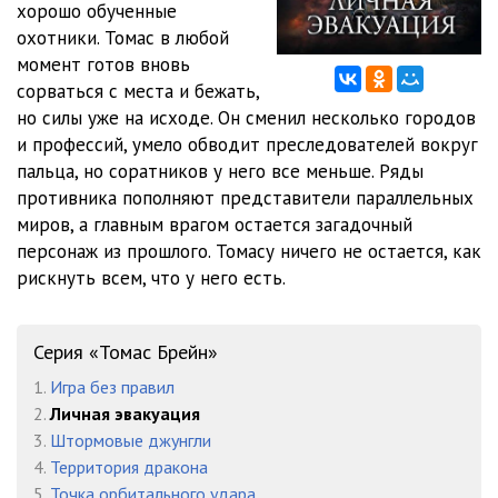
хорошо обученные
0011
09:10
охотники. Томас в любой
0012
05:29
момент готов вновь
сорваться с места и бежать,
0013
09:58
но силы уже на исходе. Он сменил несколько городов
и профессий, умело обводит преследователей вокруг
0014
08:12
пальца, но соратников у него все меньше. Ряды
0015
04:34
противника пополняют представители параллельных
миров, а главным врагом остается загадочный
0016
14:09
персонаж из прошлого. Томасу ничего не остается, как
рискнуть всем, что у него есть.
0017
07:39
0018
07:30
Серия «Томас Брейн»
0019
10:00
1.
Игра без правил
0020
04:02
2.
Личная эвакуация
3.
Штормовые джунгли
0021
07:50
4.
Территория дракона
5.
Точка орбитального удара