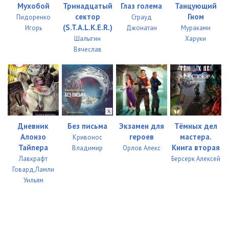
Мухобой
Тринадцатый
Глаз голема
Танцующий
сектор
Гном
0034
07:01
Пидоренко
Страуд
(S.T.A.L.K.E.R.)
Игорь
Джонатан
Мураками
0035
09:21
Шалыгин
Харуки
Вячеслав
0036
06:00
0037
04:20
0038
04:22
0039
06:42
Дневник
Без письма
Экзамен для
Тёмных дел
Алонзо
героев
мастера.
Кривонос
0040
12:05
Тайпера
Книга вторая
Владимир
Орлов Алекс
Лавкрафт
Берсерк Алексей
0041
05:14
Говард,Ламли
0042
07:14
Уильям
0043
13:59
0044
05:53