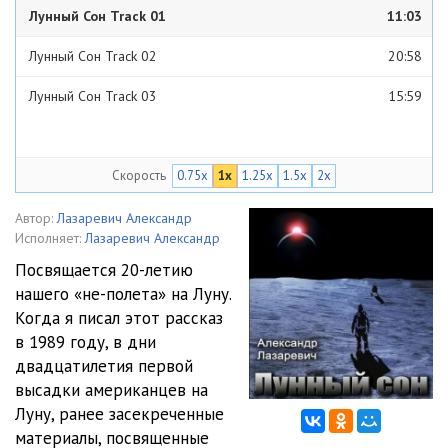
Лунный Сон Track 01
11:03
Лунный Сон Track 02
20:58
Лунный Сон Track 03
15:59
Скорость
0.75x
1x
1.25x
1.5x
2x
Автор:
Лазаревич Александр
Исполняет:
Лазаревич Александр
Посвящается 20-летию
нашего «не-полета» на Луну.
Когда я писал этот рассказ
в 1989 году, в дни
двадцатилетия первой
высадки американцев на
Луну, ранее засекреченные
материалы, посвященные