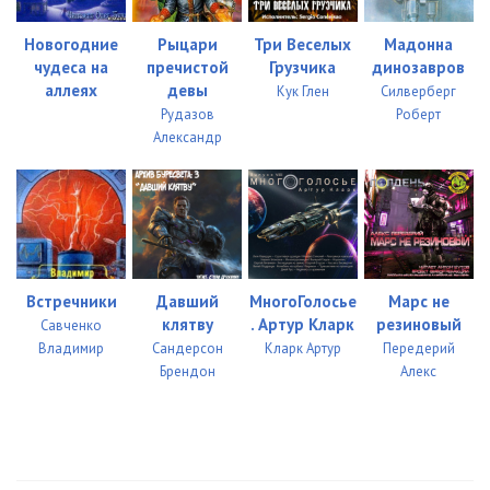
Новогодние
Рыцари
Три Веселых
Мадонна
чудеса на
пречистой
Грузчика
динозавров
аллеях
девы
Кук Глен
Силверберг
Рудазов
Роберт
Александр
Встречники
Давший
МногоГолосье
Марс не
клятву
. Артур Кларк
резиновый
Савченко
Владимир
Сандерсон
Кларк Артур
Передерий
Брендон
Алекс