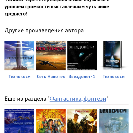
уровнем громкости выставленным чуть ниже
среднего!
Другие произведения автора
Технокосм
Сеть Нанотех
Звездолет-1
Технокосм
Еще из раздела "
Фантастика, фэнтези
"