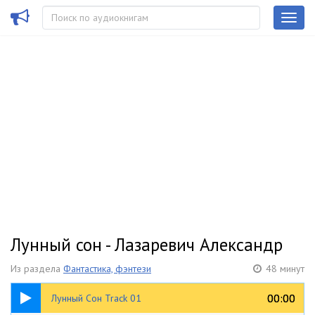
Лунный сон - Лазаревич Александр
Из раздела
Фантастика, фэнтези
48 минут
11:03
00:00
00:00
Лунный Сон Track 01