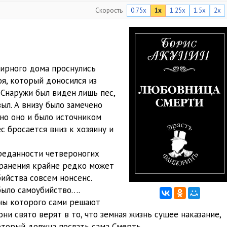
Скорость
0.75x
1x
1.25x
1.5x
2x
Игорь Князевы
06:04
Игорь Князевы
06:09
Игорь Князевы
06:08
тирного дома проснулись
Игорь Князевы
03:29
оя, который доносился из
Снаружи был виден лишь пес,
Игорь Князевы
06:33
ыл. А внизу было замечено
Игорь Князевы
06:07
нно оно и было источником
с бросается вниз к хозяину и
Игорь Князевы
06:04
преданности четвероногих
Игорь Князевы
03:09
хранения крайне редко может
Игорь Князевы
06:02
бийства совсем нонсенс.
было самоубийство….
Игорь Князевы
06:02
ны которого сами решают
они свято верят в то, что земная жизнь сущее наказание,
Игорь Князевы
06:02
который должна послать сама Смерть.