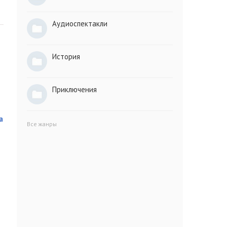
Аудиоспектакли
История
Приключения
а
Все жанры