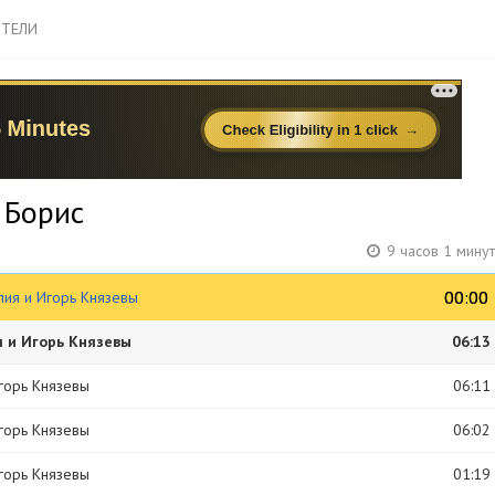
ТЕЛИ
 Борис
9 часов 1 мину
00:00
00:00
алия и Игорь Князевы
я и Игорь Князевы
06:13
Игорь Князевы
06:11
Игорь Князевы
06:02
Игорь Князевы
01:19