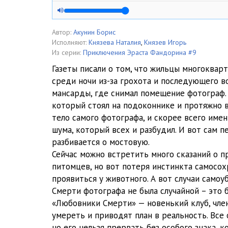
005 - Борис Акунин - Любовница смерти - Наталия и 
006 - Борис Акунин - Любовница смерти - Наталия и 
Автор:
Акунин Борис
Исполняют:
Князева Наталия
,
Князев Игорь
007 - Борис Акунин - Любовница смерти - Наталия и 
Из серии:
Приключения Эраста Фандорина #9
Газеты писали о том, что жильцы многоквар
008 - Борис Акунин - Любовница смерти - Наталия и 
среди ночи из-за грохота и последующего в
мансарды, где снимал помещение фотограф. 
009 - Борис Акунин - Любовница смерти - Наталия и 
который стоял на подоконнике и протяжно в
010 - Борис Акунин - Любовница смерти - Наталия и 
тело самого фотографа, и скорее всего име
шума, который всех и разбудил. И вот сам пе
011 - Борис Акунин - Любовница смерти - Наталия и 
разбивается о мостовую.
Сейчас можно встретить много сказаний о 
012 - Борис Акунин - Любовница смерти - Наталия и 
питомцев, но вот потеря инстинкта самосо
013 - Борис Акунин - Любовница смерти - Наталия и 
проявиться у животного. А вот случаи самоу
Смерти фотографа не была случайной – это 
014 - Борис Акунин - Любовница смерти - Наталия и 
«Любовники Смерти» — новенький клуб, чле
умереть и приводят план в реальность. Все 
015 - Борис Акунин - Любовница смерти - Наталия и 
но его нельзя прервать без особого знака, 