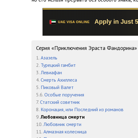
016 - Борис Акунин - Любовница смерти - Наталия и 
017 - Борис Акунин - Любовница смерти - Наталия и 
018 - Борис Акунин - Любовница смерти - Наталия и 
019 - Борис Акунин - Любовница смерти - Наталия и 
Серия «Приключения Эраста Фандорина»
020 - Борис Акунин - Любовница смерти - Наталия и 
1.
Азазель
2.
Турецкий гамбит
021 - Борис Акунин - Любовница смерти - Наталия и 
3.
Левиафан
022 - Борис Акунин - Любовница смерти - Наталия и 
4.
Смерть Ахиллеса
5.
Пиковый Валет
023 - Борис Акунин - Любовница смерти - Наталия и 
5.6.
Особые поручения
7.
Статский советник
024 - Борис Акунин - Любовница смерти - Наталия и 
8.
Коронация, или Последний из романов
025 - Борис Акунин - Любовница смерти - Наталия и 
9.
Любовница смерти
10.
Любовник смерти
026 - Борис Акунин - Любовница смерти - Наталия и 
11.
Алмазная колесница