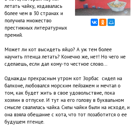
летать чайку, издавалась
11 Трудно быть мамой
09:12
более чем в 30 странах и
12 Кругом опасности
08:13
получила множество
престижных литературных
13 Враг не дремлет
14:51
премий.
14 Мальчик или девочка
09:44
Может ли кот высидеть яйцо? А уж тем более
15 Фортуната - та кому повезло
09:44
научить птенца летать? Конечно же, нет! Но чего не
сделаешь, если дал кому-то честное слово…
16 Летать - это целая наука
12:34
Однажды прекрасным утром кот Зорбас сидел на
17 Коты решают нарушить табу
07:06
балконе, любовался морским пейзажем и мечтал о
18 Выбор нужного человека
07:48
том, как будет жить в свое удовольствие, пока
хозяин в отпуске. И тут на его голову в буквальном
19 Кот кошка и поэт
12:16
смысле свалилась чайка. Силы чайки были на исходе, и
она взяла обещание с кота, что тот позаботится о ее
20 Полёт
15:22
будущем птенце.