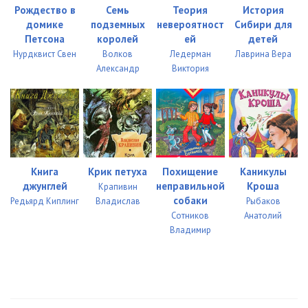
Рождество в
Семь
Теория
История
домике
подземных
невероятност
Сибири для
Петсона
королей
ей
детей
Нурдквист Свен
Волков
Ледерман
Лаврина Вера
Александр
Виктория
Книга
Крик петуха
Похищение
Каникулы
джунглей
неправильной
Кроша
Крапивин
собаки
Редьярд Киплинг
Владислав
Рыбаков
Сотников
Анатолий
Владимир