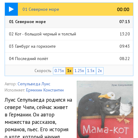
07:15
00:00
00:00
01 Северное море
01 Северное море
07:15
02 Кот - большой черный и толстый
13:20
03 Гамбург на горизонте
09:43
04 Последний полёт
08:22
Скорость
0.75x
1x
1.25x
1.5x
2x
05 В поисках совета
09:35
06 Странное место
09:23
Автор:
Сепульведа Луис
Исполняет:
Ермихин Константин
07 Кот который знает всё
10:10
Луис Сепульведа родился на
севере Чили, сейчас живет
08 Сорбас начинает выполнять обещания
05:28
в Германии. Он автор
09 Ночь скорби
04:52
множества рассказов,
романов, пьес. Его история
10 Кот-наседка
07:08
о коте, который научил