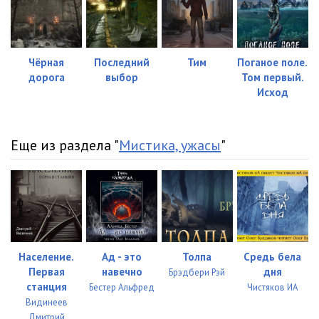
Чёрная
Последний
Тим
Поганое поле.
дорога
выбор
Том первый.
Исход
Еще из раздела "
Мистика, ужасы
"
Население.
Ад - это
Толпа
Средь бела
Первая
навечно
дня
Брэдбери Рэй
станция
Бестер Альфред
Чистяков ИА
Видинеев
Дмитрий