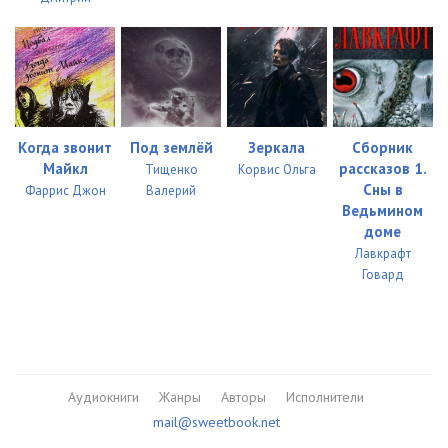
Когда звонит
Под землёй
Зеркала
Сборник
Майкл
рассказов 1.
Тищенко
Корвис Ольга
Сны в
Фаррис Джон
Валерий
Ведьмином
доме
Лавкрафт
Говард
Аудиокниги
Жанры
Авторы
Исполнители
mail@sweetbook.net