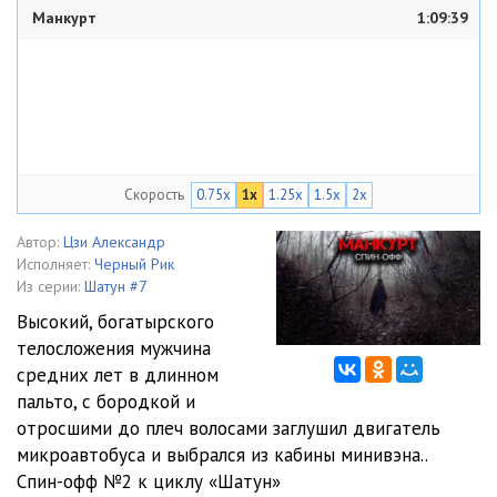
Манкурт
1:09:39
Скорость
0.75x
1x
1.25x
1.5x
2x
Автор:
Цзи Александр
Исполняет:
Черный Рик
Из серии:
Шатун #7
Высокий, богатырского
телосложения мужчина
средних лет в длинном
пальто, с бородкой и
отросшими до плеч волосами заглушил двигатель
микроавтобуса и выбрался из кабины минивэна..
Спин-офф №2 к циклу «Шатун»