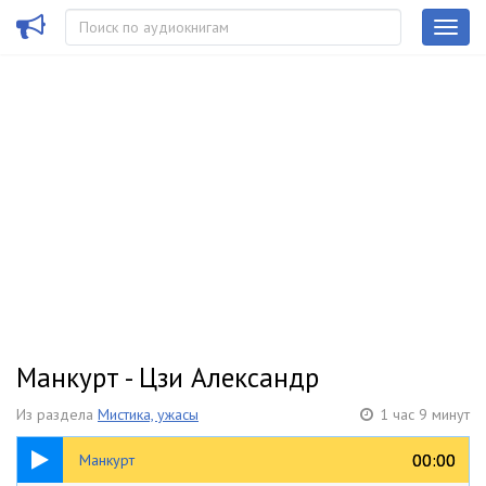
Манкурт - Цзи Александр
Из раздела
Мистика, ужасы
1 час 9 минут
1:09:39
00:00
00:00
Манкурт