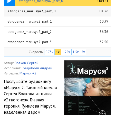
00:00
00:00
etnogenez_marusya2_part_0
etnogenez_marusya2_part_0
07:56
etnogenez_marusya2_part_1
30:39
etnogenez_marusya2_part_2
36:36
etnogenez_marusya2_part_3
32:50
Скорость
0.75x
1x
1.25x
1.5x
2x
etnogenez_marusya2_part_4
31:58
etnogenez_marusya2_part_5
32:20
Автор:
Волков Сергей
Исполняет:
Градобоев Андрей
etnogenez_marusya2_part_6
34:00
Из серии:
Маруся #2
Послушайте аудиокнигу
etnogenez_marusya2_part_7
38:18
«Маруся 2. Таежный квест»
Сергея Волкова из цикла
etnogenez_marusya2_part_8
23:07
«Этногенез». Главная
etnogenez_marusya2_part_9
31:59
героиня, Гумилева Маруся,
наделенная даром
etnogenez_marusya2_part_10
34:18