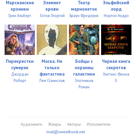
Марсианские
Элемент
Театр
Эльфийский
хроники
крови
марионеток
лорд
Грин Альберт
Зотов Георгий
Браун Фредерик
Нортон Андрэ
Перекрестки
Маска. Не
Бойцы с
Черная книга
сумерек
только
окраины
секретов
фантастика
галактики
Джордан
Хиггинс Фиона
Роберт
Лем Станислав
Злотников
Э.
Роман
Аудиокниги
Жанры
Авторы
Исполнители
mail@sweetbook.net