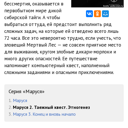
бессмертия, оказывается в
первобытном мире дикой
etnogenez_marusya2_part_11
31:20
сибирской тайги. А чтобы
etnogenez_marusya2_part_12
29:42
выбраться оттуда, ей предстоит выполнить ряд
сложных задач, на которые ей отведено всего лишь
etnogenez_marusya2_part_13
32:48
72 часа. Все это невероятно трудно, если учесть, что
зловещий Мертвый Лес — не совсем приятное место
etnogenez_marusya2_part_14
45:47
для выживания, кругом злобные дикари-морлоки и
etnogenez_marusya2_part_15
30:07
много других опасностей. Ее путешествие
напоминает компьютерный квест, наполненный
etnogenez_marusya2_part_16
42:30
сложными заданиями и опасными приключениями.
Серия «Маруся»
1.
Маруся
2.
Маруся 2. Таежный квест. Этногенез
3.
Маруся 3. Конец и вновь начало