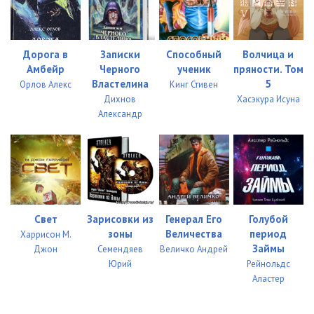
Дорога в
Записки
Способный
Волчица и
Амбейр
Черного
ученик
пряности. Том
Властелина
5
Орлов Алекс
Кинг Стивен
Дихнов
Хасэкура Исуна
Александр
Свет
Зарисовки из
Генерал Его
Голубой
зоны
Величества
период
Харрисон М.
Займы
Джон
Семендяев
Величко Андрей
Юрий
Рейнольдс
Аластер