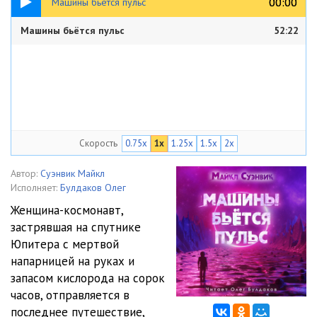
00:00
00:00
Машины бьётся пульс
Машины бьётся пульс
52:22
Скорость
0.75x
1x
1.25x
1.5x
2x
Автор:
Суэнвик Майкл
Исполняет:
Булдаков Олег
Женщина-космонавт,
застрявшая на спутнике
Юпитера с мертвой
напарницей на руках и
запасом кислорода на сорок
часов, отправляется в
последнее путешествие,