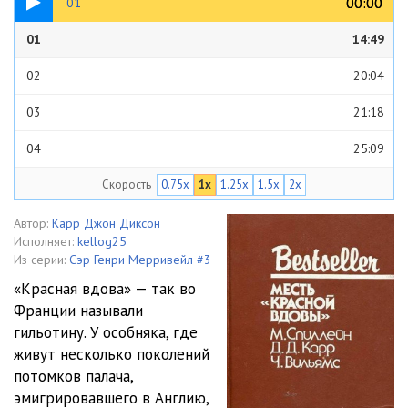
00:00
00:00
01
01
14:49
02
20:04
03
21:18
04
25:09
Скорость
0.75x
1x
1.25x
1.5x
2x
05
14:11
06
16:50
Автор:
Карр Джон Диксон
Исполняет:
kellog25
07
10:47
Из серии:
Сэр Генри Мерривейл #3
«Красная вдова» — так во
08
18:05
Франции называли
гильотину. У особняка, где
09
18:36
живут несколько поколений
10
18:54
потомков палача,
эмигрировавшего в Англию,
11
09:14