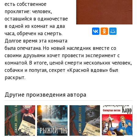
есть собственное
проклятие: человек,
12
17:11
оставшийся в одиночестве
13
23:00
в одной из комнат на два
часа, обречен на смерть.
14
22:05
Долгое время эта комната
была опечатана. Но новый наследник вместе со
15
10:29
своими друзьями хочет провести эксперимент с
16
10:26
комнатой. В итоге, ценой смерти нескольких человек,
собачки и попугая, секрет «Красной вдовы» был
17
07:28
раскрыт.
18
12:12
Другие произведения автора
19
12:12
20
18:22