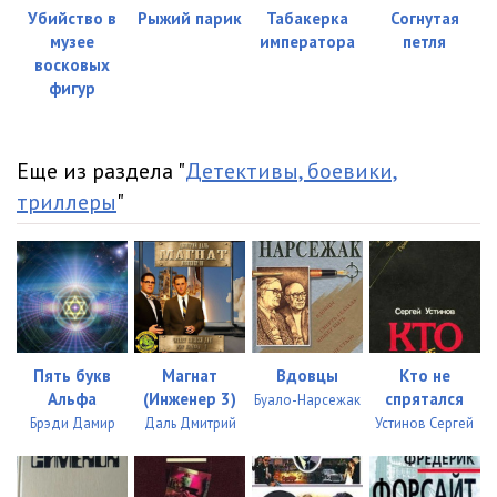
Убийство в
Рыжий парик
Табакерка
Согнутая
музее
императора
петля
восковых
фигур
Еще из раздела "
Детективы, боевики,
триллеры
"
Пять букв
Магнат
Вдовцы
Кто не
Альфа
(Инженер 3)
спрятался
Буало-Нарсежак
Брэди Дамир
Даль Дмитрий
Устинов Сергей