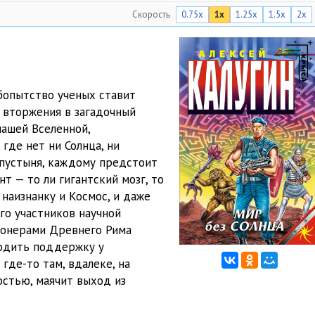
Скорость
0.75x
1x
1.25x
1.5x
2x
07:11
06:36
06:21
юбопытство ученых ставит
06:42
 вторжения в загадочный
нашей Вселенной,
06:18
 где нет ни Солнца, ни
07:14
 пустыня, каждому предстоит
т — то ли гигантский мозг, то
08:04
наизнанку и Космос, и даже
го участников научной
06:47
гионерами Древнего Рима
07:08
ходить поддержку у
где-то там, вдалеке, на
08:06
остью, маячит выход из
08:07