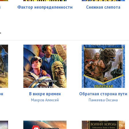
06:38
й
Фактор неопределенности
Снежная слепота
06:07
08:00
"
08:03
07:29
08:17
08:17
07:49
рн
В вихре времен
Обратная сторона пути
07:23
Махров Алексей
Панкеева Оксана
07:48
11:12
10:41