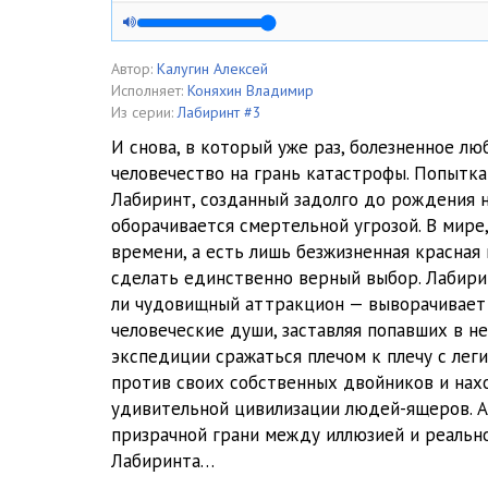
009_C1_glava2_fr2
010_C1_glava2_fr3
Автор:
Калугин Алексей
Исполняет:
Коняхин Владимир
011_C1_glava2_fr4
Из серии:
Лабиринт #3
И снова, в который уже раз, болезненное л
013_C1_glava3_fr1
человечество на грань катастрофы. Попытка
Лабиринт, созданный задолго до рождения 
014_C1_glava3_fr2
оборачивается смертельной угрозой. В мире,
015_C1_glava3_fr3
времени, а есть лишь безжизненная красная
сделать единственно верный выбор. Лабирин
017_C1_glava4_fr1
ли чудовищный аттракцион — выворачивает 
человеческие души, заставляя попавших в не
018_C1_glava4_fr2
экспедиции сражаться плечом к плечу с ле
019_C1_glava4_fr3
против своих собственных двойников и на
удивительной цивилизации людей-ящеров. А 
021_C1_glava5_fr1
призрачной грани между иллюзией и реальн
Лабиринта…
022_C1_glava5_fr2