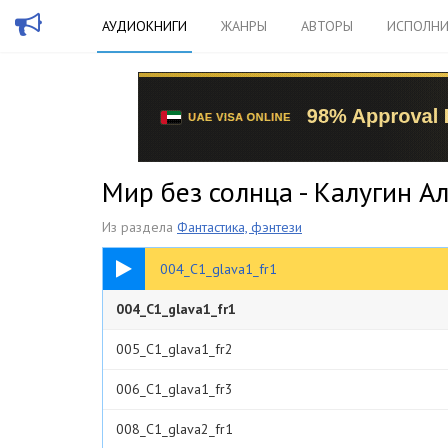
АУДИОКНИГИ
ЖАНРЫ
АВТОРЫ
ИСПОЛНИ
Мир без солнца - Калугин А
Из раздела
Фантастика, фэнтези
07:14
004_C1_glava1_fr1
004_C1_glava1_fr1
005_C1_glava1_fr2
006_C1_glava1_fr3
008_C1_glava2_fr1