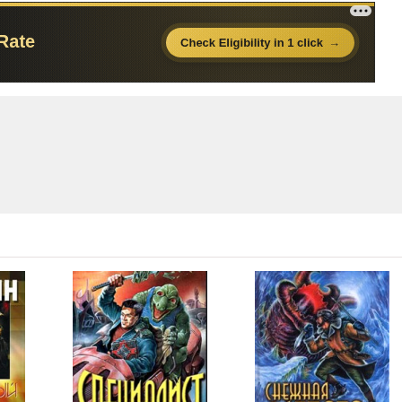
07:45
09:42
10:05
08:11
07:55
08:05
08:27
08:16
08:27
07:56
08:08