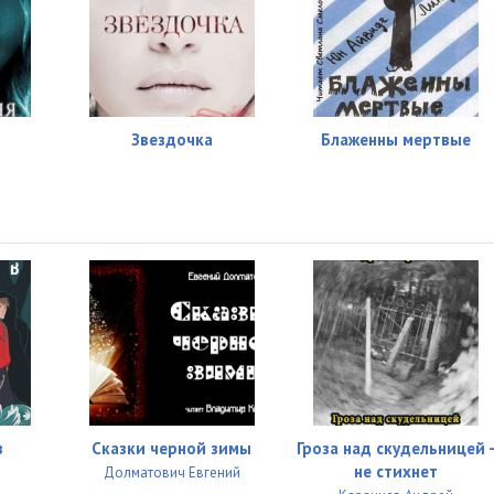
Звездочка
Блаженны мертвые
в
Сказки черной зимы
Гроза над скудельницей 
не стихнет
Долматович Евгений