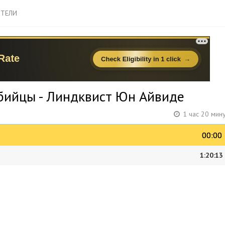
ТЕЛИ
убийцы - Линдквист Юн Айвиде
1 час 20 мин
00:00
00:00
1:20:13