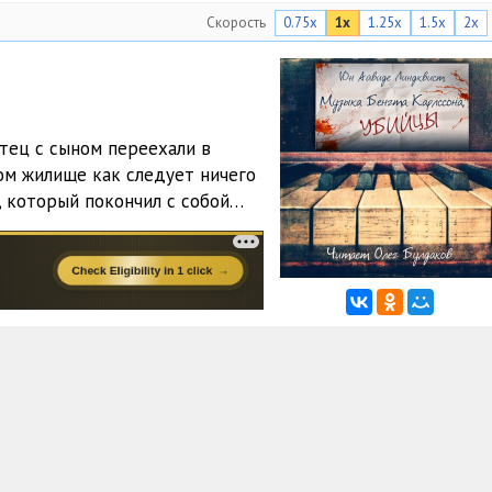
Скорость
0.75x
1x
1.25x
1.5x
2x
отец с сыном переехали в
ом жилище как следует ничего
а, который покончил с собой…