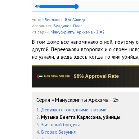
Автор:
Линдквист Юн Айвиде
Исполняет:
Булдаков Олег
Из серии:
Манускрипты Аркхэма - 2 #2
В том доме всё напоминало о ней, поэтому 
другой. Переезжали второпях и о своем нов
не узнали, а ведь здесь когда-то жил убийц
Серия «Манускрипты Аркхэма - 2»
1.
Девушка с голодными глазами
2.
Музыка Бенгта Карлссона, убийцы
3.
Звёздный бродяга
4.
В горах Безумия