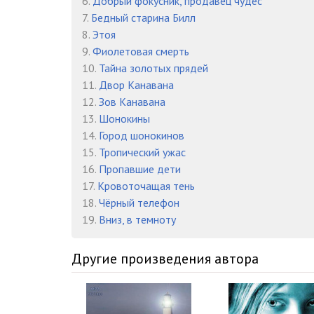
6.
Добрый фокусник, продавец чудес
7.
Бедный старина Билл
8.
Этоя
9.
Фиолетовая смерть
10.
Тайна золотых прядей
11.
Двор Канавана
12.
Зов Канавана
13.
Шонокины
14.
Город шонокинов
15.
Тропический ужас
16.
Пропавшие дети
17.
Кровоточащая тень
18.
Чёрный телефон
19.
Вниз, в темноту
Другие произведения автора