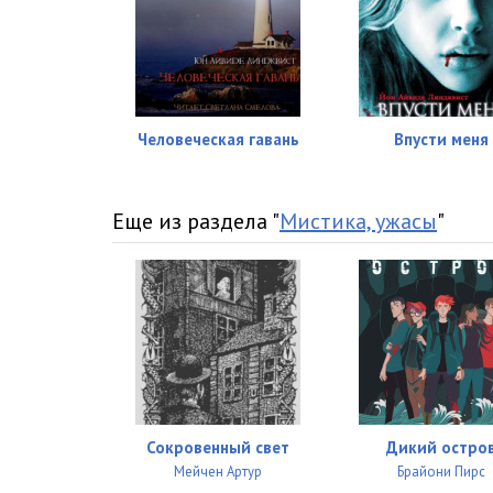
Человеческая гавань
Впусти меня
Еще из раздела "
Мистика, ужасы
"
Сокровенный свет
Дикий остро
Мейчен Артур
Брайони Пирс