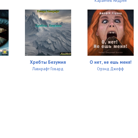
Караичев Андрей
Хребты Безумия
О нет, не ешь меня!
Лавкрафт Говард
Стрэнд Джефф