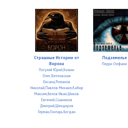
Страшные Истории от
Подземелье
Ворона
Перри Стефани
Погуляй Юрий,Кожин
Олег,Ветловская
Оксана,Романов
Николай,Павлов Михаил,Кабир
Максим,Белов Иван,Шиков
Евгений,Сошников
Дмитрий,Шендеров
Герман,Гонтарь Богдан