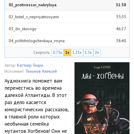
01_prohvessor_nakrylsya
31:58
02_kotel_s_nepriyatnosyami
35:53
03_do_skorogo
46:27
04_pchhihologicheskaya_voyna
38:40
Скорость
0.75x
1x
1.25x
1.5x
2x
05_voennye_igry
41:54
Автор:
Каттнер Генри
Исполняет:
Тихонов Алексей
Аудиокнига поможет вам
перенестись во времена
далекой Атлантиды. В этот
раз дело касается
юмористических рассказов,
в главной роли которых
необычная семейка
мутантов Хогбенов! Они не