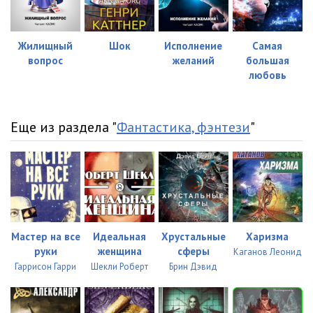
Жилищный
Шок
Исполнение
Самая
вопрос
желаний
большая
любовь
Еще из раздела "
Фантастика, фэнтези
"
Мастер на все
Идеальная
Хрустальные
Харизма
руки
женщина
сферы
Каганов Леонид
Гаррисон Гарри
Шекли Роберт
Брин Дэвид