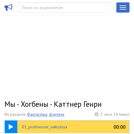
Мы - Хогбены - Каттнер Генри
Из раздела
Фантастика, фэнтези
3 часа 14 минут
31:58
00:00
00:00
01_prohvessor_nakrylsya