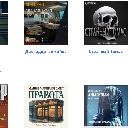
Двенадцатая койка
Странный Томас
"