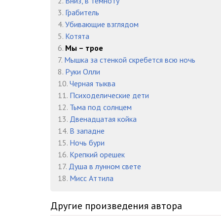
2.
Вниз, в темноту
3.
Грабитель
4.
Убивающие взглядом
5.
Котята
6.
Мы – трое
7.
Мышка за стенкой скребется всю ночь
8.
Руки Олли
10.
Черная тыква
11.
Психоделические дети
12.
Тьма под солнцем
13.
Двенадцатая койка
14.
В западне
15.
Ночь бури
16.
Крепкий орешек
17.
Душа в лунном свете
18.
Мисс Аттила
Другие произведения автора