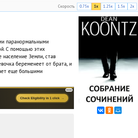
Скорость
0.75x
1x
1.25x
1.5x
2x
ыми паранормальными
ой. С помощью этих
 население Земли, став
вочка беременеет от брата, и
дает еще большими