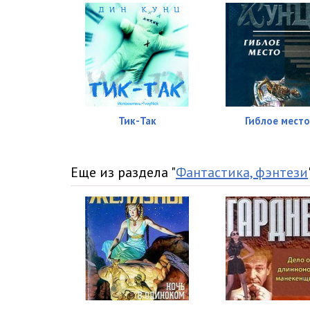
Тик-Так
Гиблое место
Еще из раздела "
Фантастика, фэнтези