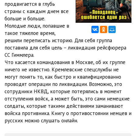
продвигается в глубь
страны с каждым днем все
012
09:13
больше и больше.
013
11:34
Молодые люди, попавшие в
такое тяжелое время,
014
11:19
решили переписать историю. Для себя группа
поставила для себя цель – ликвидация рейсфюрера
015
08:27
СС Гиммлера.
016
09:31
Что касается командования в Москве, об их группе
ничего не известно. Кремлевские спецслужбы не
017
09:55
могут понять то, как быстро и квалифицированно
проводят операции по ликвидации. Возможно, это
018
07:25
сотрудники НКВД, которые потерялись в момент
019
07:53
отступления войск, а может быть, это сами немецкие
солдаты, которые такими действиями заманивают
020
13:04
войска противника. Книгу о противостоянии немцев и
русских можно слушать онлайн.
021
09:22
022
11:11