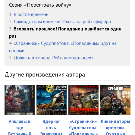
Серия «Переиграть войну»
023
13:13
1.
В котле времени
024
12:16
2.
Ликвидаторы времени. Охота на рейхсфюрера
3.
Взорвать прошлое! Попаданец ошибается один
025
10:32
раз
4.
«Странники» Судоплатова. «Попаданцы» идут на
026
08:12
прорыв
027
05:45
5.
Дожить до вчера. Рейд «попаданцев»
028
06:24
Другие произведения автора
029
07:14
030
12:18
031
08:32
032
06:56
Анклавы в
Ядерная
«Странники»
Ликвидаторы
аду.
ночь.
Судоплатова.
времени.
033
08:50
Встречный
Эвакуация
«Попаданцы»
Охота на