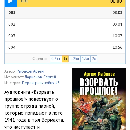
00:00
00:00
001
001
08:03
002
09:01
003
10:07
004
10:56
Скорость
0.75x
1x
1.25x
1.5x
2x
005
10:24
006
07:37
Автор:
Рыбаков Артем
Исполняет:
Ларионов Сергей
007
07:58
Из серии:
Переиграть войну #3
Аудиокнига «Взорвать
008
11:55
прошлое!» повествует о
группе отряда парней,
009
07:59
которые попадают в лето
010
07:16
1941 года в тыл Вермахта,
что наступает и
011
09:13