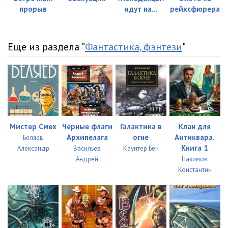
прорыв
идут на...
рейхсфюрера
034
11:53
035
07:58
Еще из раздела "
Фантастика, фэнтези
"
036
07:49
037
10:50
038
06:09
039
07:58
Мистер Смех
Черные флаги
Галактика в
Клан для
040
11:28
Архипелага
огне
Антиквара.
Беляев
Книга 1
Александр
Васильев
Каунтер Бен
041
07:58
Андрей
Назимов
Константин
042
08:42
043
06:39
044
10:26