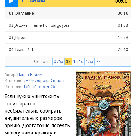
00:00
00:00
01_Заглавие
01_Заглавие
00:10
02_A Love Theme For Gargoyles
01:08
03_Пролог
16:59
04_Глава_1-1
20:40
Скорость
0.75x
1x
1.25x
1.5x
2x
05_Глава_1-2
08:24
06_Глава_1-3
10:11
Автор:
Панов Вадим
Исполняет:
Никифорова Светлана
07_Глава_1-4
20:58
Из серии:
Тайный город #6
Если нужно уничтожить
08_Глава_2-1
21:47
своих врагов,
необязательно собирать
09_Глава_2-2
18:32
внушительных размеров
10_Глава_2-3
11:19
армию. Достаточно посеять
между ними вражду и
11_Глава_2-4
09:18