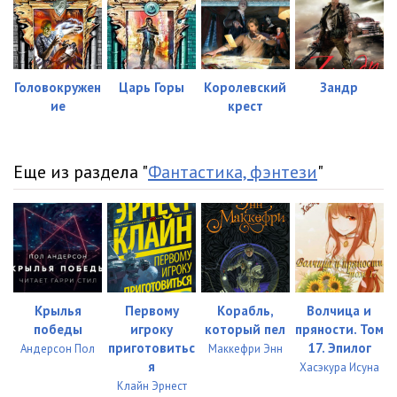
34_Глава_6-3
14:39
35_Глава_6-4
19:04
Головокружен
Царь Горы
Королевский
Зандр
36_Глава_6-5
19:53
ие
крест
37_Глава_6-6
11:29
38_Глава_6-7
13:01
Еще из раздела "
Фантастика, фэнтези
"
39_Глава_7-1
19:04
40_Глава_7-2
14:02
41_Глава_7-3
19:55
42_Глава_7-4
15:03
Крылья
Первому
Корабль,
Волчица и
победы
игроку
который пел
пряности. Том
43_Глава_7-5
14:09
приготовитьс
17. Эпилог
Андерсон Пол
Маккефри Энн
я
Хасэкура Исуна
44_Глава_8-1
12:22
Клайн Эрнест