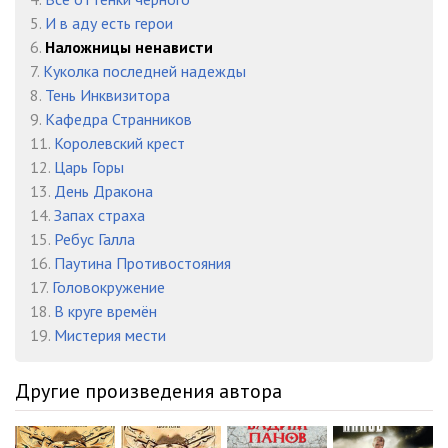
5.
И в aду есть герои
23_Глава_4-3
19:56
6.
Наложницы ненависти
24_Глава_4-4
16:50
7.
Куколка последней надежды
8.
Тень Инквизитора
25_Глава_4-5
17:52
9.
Кафедра Странников
11.
Королевский крест
26_Глава_4-6
12:01
12.
Царь Горы
27_Глава_5-1
25:21
13.
День Дракона
14.
Запах страха
28_Глава_5-2
22:01
15.
Ребус Галла
16.
Паутина Противостояния
29_Глава_5-3
16:53
17.
Головокружение
30_Глава_5-4
14:45
18.
В круге времён
19.
Мистерия мести
31_Глава_5-5
24:29
Другие произведения автора
32_Глава_6-1
14:25
33_Глава_6-2
12:57