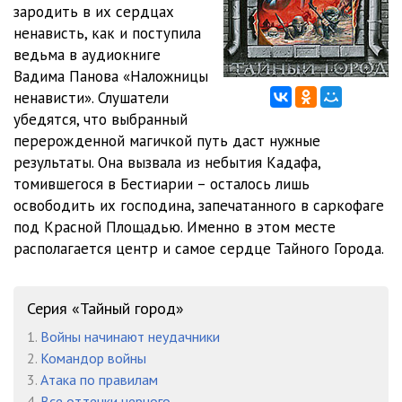
зародить в их сердцах
ненависть, как и поступила
12_Глава_2-5
14:31
ведьма в аудиокниге
13_Глава_2-6
08:20
Вадима Панова «Наложницы
ненависти». Слушатели
14_Глава_2-7
19:10
убедятся, что выбранный
перерожденной магичкой путь даст нужные
15_Глава_3-1
10:10
результаты. Она вызвала из небытия Кадафа,
16_Глава_3-2
18:13
томившегося в Бестиарии – осталось лишь
освободить их господина, запечатанного в саркофаге
17_Глава_3-3
11:59
под Красной Площадью. Именно в этом месте
располагается центр и самое сердце Тайного Города.
18_Глава_3-4
13:53
19_Глава_3-5
13:22
Серия «Тайный город»
20_Глава_3-6
13:17
1.
Войны начинают неудачники
21_Глава_4-1
12:44
2.
Командор войны
3.
Атака по правилам
22_Глава_4-2
11:45
4.
Все оттенки черного