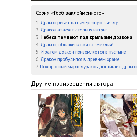
16 Герб заклеймённого v03 - Глава 04 Часть 01
Серия «Герб заклейменного»
17 Герб заклеймённого v03 - Глава 04 Часть 02 01
1.
Дракон ревет на сумеречную звезду
18 Герб заклеймённого v03 - Глава 04 Часть 02 02
2.
Дракон атакует столицу интриг
3.
Небеса темнеют под крыльями дракона
19 Герб заклеймённого v03 - Глава 04 Часть 03 01
4.
Дракон, обнажи клыки возмездия!
5.
И затем дракон приземляется в пустыне
20 Герб заклеймённого v03 - Глава 04 Часть 03 02
6.
Дракон пробудился в древнем храме
21 Герб заклеймённого v03 - Глава 05 Часть 01
7.
Похоронный марш дураков достигает драко
22 Герб заклеймённого v03 - Глава 05 Часть 02 01
Другие произведения автора
23 Герб заклеймённого v03 - Глава 05 Часть 02 02
24 Герб заклеймённого v03 - Глава 05 Часть 03
25 Герб заклеймённого v03 - Глава 06 Часть 01 01
26 Герб заклеймённого v03 - Глава 06 Часть 01 02