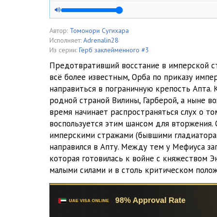
05 Герб заклеймённого v03 - Глава 01 Часть 03
06 Герб заклеймённого v03 - Глава 02 Часть 01 01
Автор:
Томонори Сугихара
Исполняет:
Adrenalin28
07 Герб заклеймённого v03 - Глава 02 Часть 01 02
Из серии:
Герб заклейменного #3
Предотвративший восстание в имперской ст
08 Герб заклеймённого v03 - Глава 02 Часть 02 01
всё более известным, Орба по приказу импе
направиться в пограничную крепость Апта. К
09 Герб заклеймённого v03 - Глава 02 Часть 02 02
родной страной Вилины, Гарберой, а ныне в
10 Герб заклеймённого v03 - Глава 02 Часть 03 01
время начинает распространяться слух о том
воспользуется этим шансом для вторжения. 
11 Герб заклеймённого v03 - Глава 02 Часть 03 02
имперскими стражами (бывшими гладиаторам
направился в Апту. Между тем у Мефиуса за
12 Герб заклеймённого v03 - Глава 03 Часть 01
которая готовилась к войне с княжеством Эн
13 Герб заклеймённого v03 - Глава 03 Часть 02 01
малыми силами и в столь критическом поло
14 Герб заклеймённого v03 - Глава 03 Часть 02 02
15 Герб заклеймённого v03 - Глава 03 Часть 03