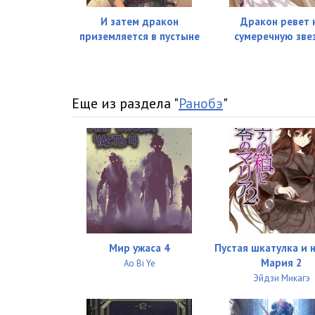
27 Герб заклеймённого v03 - Глава 06 Часть 02 01
И затем дракон
Дракон ревет 
28 Герб заклеймённого v03 - Глава 06 Часть 02 02
приземляется в пустыне
сумеречную зве
29 Герб заклеймённого v03 - Глава 06 Часть 03 01
30 Герб заклеймённого v03 - Глава 06 Часть 03 02
Еще из раздела "
Ранобэ
"
31 Герб заклеймённого v03 - Глава 07 Часть 01
32 Герб заклеймённого v03 - Глава 07 Часть 02
33 Герб заклеймённого v03 - Глава 07 Часть 03
34 Герб заклеймённого v03 - Послесловие автора
Мир ужаса 4
Пустая шкатулка и 
Мария 2
Ao Bi Ye
Эйдзи Микагэ