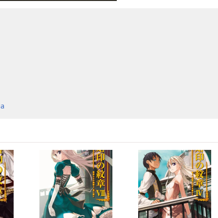
13:36
10:28
14:22
09:07
13:09
16:44
на
08:05
09:26
16:37
10:00
08:41