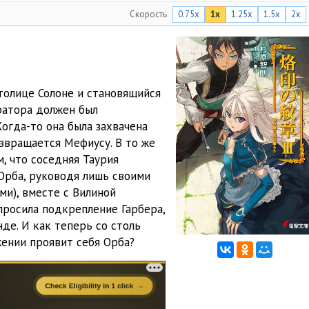
Скорость
0.75x
1x
1.25x
1.5x
2x
15:16
13:09
07:57
олице Солоне и становящийся
07:28
ратора должен был
огда-то она была захвачена
10:40
озвращается Мефиусу. В то же
11:16
, что соседняя Таурия
Орба, руководя лишь своими
09:10
и), вместе с Вилиной
просила подкрепление Гарбера,
16:19
де. И как теперь со столь
12:30
жении проявит себя Орба?
06:20
18:52