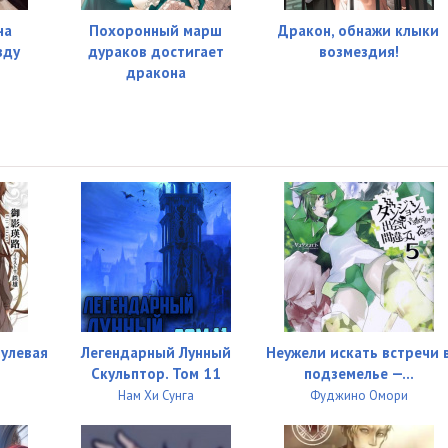
12:00
на
Похоронный марш
Дракон, обнажи клыки
08:59
зду
дураков достигает
возмездия!
дракона
13:15
15:51
17:33
17:58
10:16
02:12
нулевая
Легендарный Лунный
Неужели искать встречи 
Скульптор. Том 11
подземелье —...
Нам Хи Сунга
Фуджино Омори