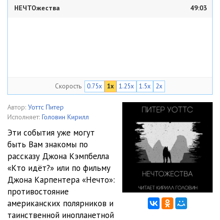
НЕЧТОжества
49:03
Скорость
0.75x
1x
1.25x
1.5x
2x
Автор:
Уоттс Питер
Исполняет:
Головин Кирилл
Эти события уже могут
быть Вам знакомы по
рассказу Джона Кэмпбелла
«Кто идёт?» или по фильму
Джона Карпентера «Нечто»:
противостояние
американских полярников и
таинственной инопланетной