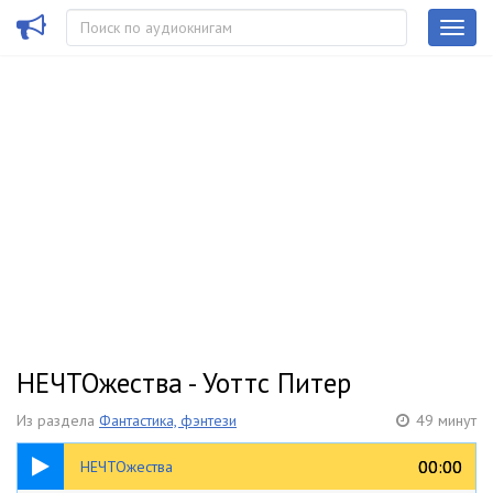
НЕЧТОжества - Уоттс Питер
Из раздела
Фантастика, фэнтези
49 минут
49:03
00:00
00:00
НЕЧТОжества