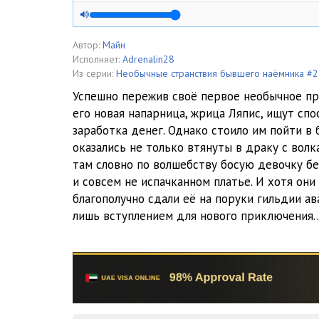
05 Странствия наемника v02 - Глава 01 04
06 Странствия наемника v02 - Глава 01 05
Автор:
Майн
Исполняет:
Adrenalin28
07 Странствия наемника v02 - Глава 02 01
Из серии:
Необычные странствия бывшего наёмника #2
Успешно пережив своё первое необычное пр
08 Странствия наемника v02 - Глава 02 02
его новая напарница, жрица Ляпис, ищут сп
заработка денег. Однако стоило им пойти в 
09 Странствия наемника v02 - Глава 02 03
оказались не только втянуты в драку с волк
10 Странствия наемника v02 - Глава 02 04
там словно по волшебству босую девочку бе
и совсем не испачканном платье. И хотя они
11 Странствия наемника v02 - Глава 02 05
благополучно сдали её на поруки гильдии а
лишь вступлением для нового приключения
12 Странствия наемника v02 - Глава 03 01
13 Странствия наемника v02 - Глава 03 02
14 Странствия наемника v02 - Глава 03 03
15 Странствия наемника v02 - Глава 03 04