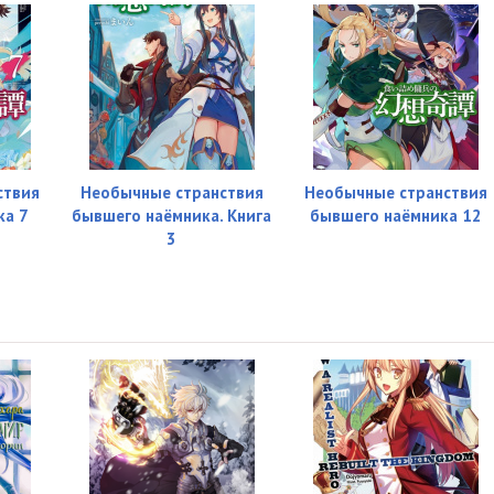
ствия
Необычные странствия
Необычные странствия
ка 7
бывшего наёмника. Книга
бывшего наёмника 12
3