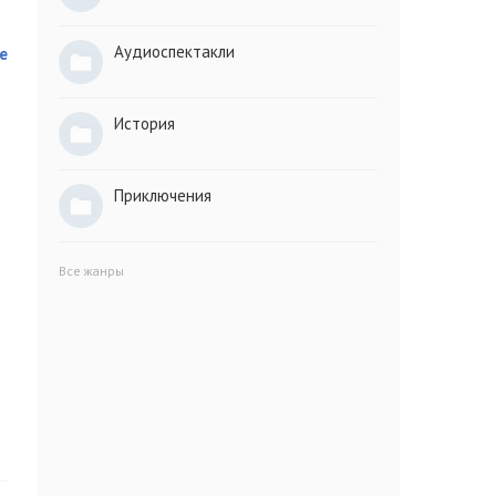
Аудиоспектакли
е
История
Приключения
Все жанры