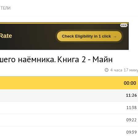
ТЕЛИ
его наёмника. Книга 2 - Майн
4 часа 17 мин
00:00
00:00
11:26
11:38
09:22
09:39