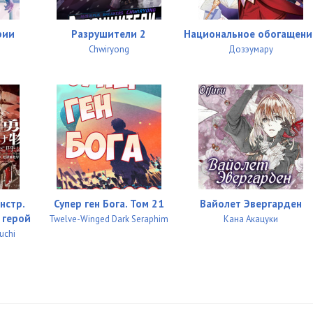
рии
Разрушители 2
Национальное обогащени
Chwiryong
Дозэумару
нстр.
Супер ген Бога. Том 21
Вайолет Эвергарден
 герой
Twelve-Winged Dark Seraphim
Кана Акацуки
uchi