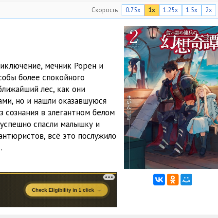
Скорость
0.75x
1x
1.25x
1.5x
2x
09:58
10:29
10:18
иключение, мечник Рорен и
09:46
особы более спокойного
ближайший лес, как они
09:57
ами, но и нашли оказавшуюся
07:24
з сознания в элегантном белом
 успешно спасли малышку и
10:30
вантюристов, всё это послужило
…
11:35
10:47
09:21
09:03