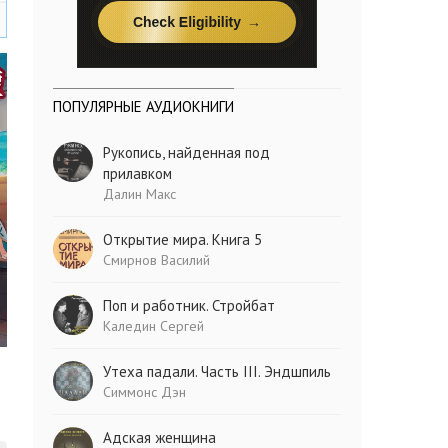
ПОПУЛЯРНЫЕ АУДИОКНИГИ
Рукопись, найденная под
прилавком
Далин Макс
Открытие мира. Книга 5
Смирнов Василий
Поп и работник. Стройбат
Каледин Сергей
Утеха падали. Часть III. Эндшпиль
Симмонс Дэн
Адская женщина