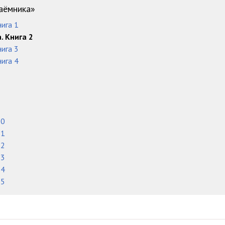
10:14
аёмника»
ига 1
09:54
 Книга 2
08:24
ига 3
ига 4
08:45
13:05
08:50
10
09:58
11
12
09:00
13
10:56
14
15
14:26
02:25