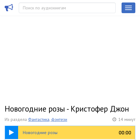
Новогодние розы - Кристофер Джон
Из раздела
Фантастика, фэнтези
14 минут
14:05
00:00
00:00
Новогодние розы