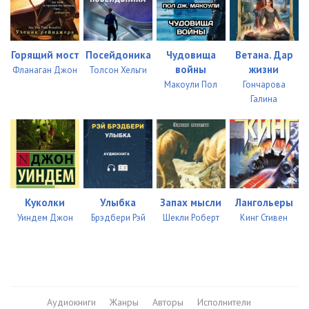
Горящий мост
Посейдоника
Чудовища
Ветана. Дар
войны
жизни
Фланаган Джон
Толсон Хельги
Макоули Пол
Гончарова
Галина
Куколки
Улыбка
Запах мысли
Лангольеры
Уиндем Джон
Брэдбери Рэй
Шекли Роберт
Кинг Стивен
Аудиокниги
Жанры
Авторы
Исполнители