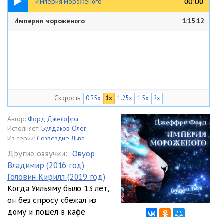
00:00
00:00
Империя мороженого
Империя мороженого
1:15:12
Скорость
0.75x
1x
1.25x
1.5x
2x
Автор:
Форд Джеффри
Исполняет:
Булдаков Олег
Из серии:
Созвездие Льва
Другие озвучки:
Овуор
Владимир (2016 год)
Головин Кирилл (2019 год)
Когда Уильяму было 13 лет,
он без спросу сбежал из
дому и пошёл в кафе