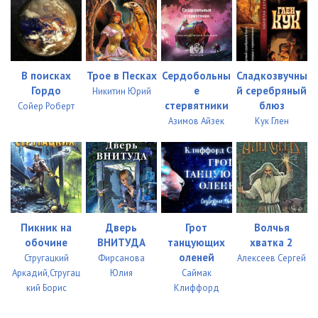
В поисках
Трое в Песках
Сердобольны
Сладкозвучны
Гордо
е
й серебряный
Никитин Юрий
стервятники
блюз
Сойер Роберт
Азимов Айзек
Кук Глен
Пикник на
Дверь
Грот
Волчья
обочине
ВНИТУДА
танцующих
хватка 2
оленей
Стругацкий
Фирсанова
Алексеев Сергей
Аркадий,Стругац
Юлия
Саймак
кий Борис
Клиффорд