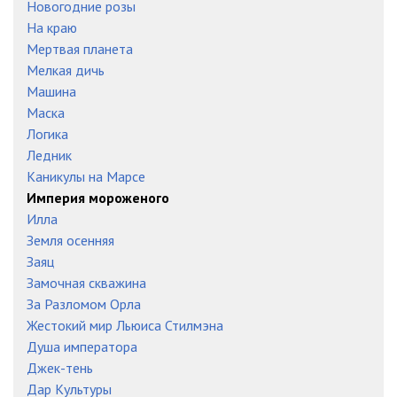
Новогодние розы
На краю
Мертвая планета
Мелкая дичь
Машина
Маска
Логика
Ледник
Каникулы на Марсе
Империя мороженого
Илла
Земля осенняя
Заяц
Замочная скважина
За Разломом Орла
Жестокий мир Льюиса Стилмэна
Душа императора
Джек-тень
Дар Культуры