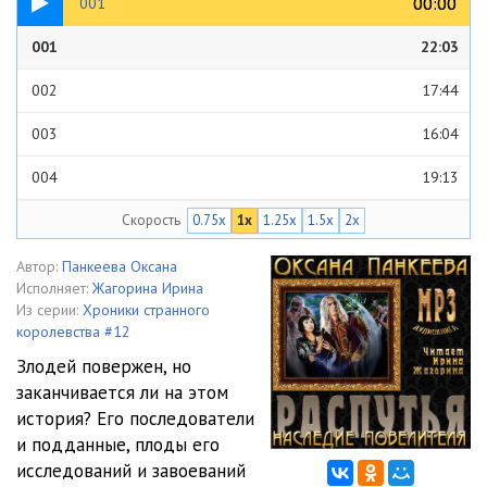
00:00
00:00
001
001
22:03
002
17:44
003
16:04
004
19:13
Скорость
0.75x
1x
1.25x
1.5x
2x
005
13:41
006
13:56
Автор:
Панкеева Оксана
Исполняет:
Жагорина Ирина
007
16:15
Из серии:
Хроники странного
королевства #12
008
12:45
Злодей повержен, но
заканчивается ли на этом
009
12:19
история? Его последователи
010
11:16
и подданные, плоды его
исследований и завоеваний
011
13:49