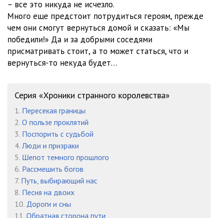
– все это никуда не исчезло.
Много еще предстоит потрудиться героям, прежде
012
13:38
чем они смогут вернуться домой и сказать: «Мы
013
13:04
победили!» Да и за добрыми соседями
присматривать стоит, а то может статься, что и
014
12:10
вернуться-то некуда будет…
015
12:37
Серия «Хроники странного королевства»
016
12:04
1.
Пересекая границы
017
13:31
2.
О пользе проклятий
3.
Поспорить с судьбой
018
13:39
4.
Люди и призраки
019
10:43
5.
Шепот темного прошлого
6.
Рассмешить богов
020
14:47
7.
Путь, выбирающий нас
8.
Песня на двоих
021
12:24
10.
Дороги и сны
022
12:25
11.
Обратная сторона пути