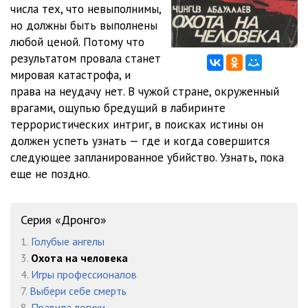
числа тех, что невыполнимы,
но должны быть выполнены
12
05:01
любой ценой. Потому что
13
05:07
результатом провала станет
мировая катастрофа, и
14
05:02
права на неудачу нет. В чужой стране, окруженный
врагами, ощупью бредущий в лабиринте
15
00:14
террористических интриг, в поисках истины он
16
05:02
должен успеть узнать — где и когда совершится
следующее запланированное убийство. Узнать, пока
17
05:00
еще не поздно.
18
05:07
19
05:03
Серия «Дронго»
1.
Голубые ангелы
20
05:00
3.
Охота на человека
21
05:02
4.
Игры профессионалов
7.
Выбери себе смерть
22
05:02
8.
Правила логики