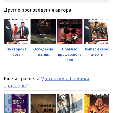
34
05:01
Другие произведения автора
35
05:01
36
05:03
37
05:02
38
05:01
На стороне
Осуждение
Правило
Выбери себе
бога
истины
профессиона
смерть
39
05:01
лов
40
05:01
41
05:03
Еще из раздела "
Детективы, боевики,
триллеры
"
42
05:03
43
05:01
44
05:01