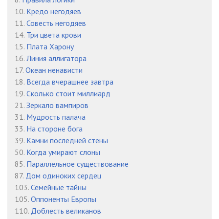
10.
Кредо негодяев
23
05:02
11.
Совесть негодяев
24
05:03
14.
Три цвета крови
15.
Плата Харону
25
05:06
16.
Линия аллигатора
17.
Океан ненависти
26
05:06
18.
Всегда вчерашнее завтра
27
05:02
19.
Сколько стоит миллиард
21.
Зеркало вампиров
28
05:03
31.
Мудрость палача
33.
На стороне бога
29
05:02
39.
Камни последней стены
30
05:02
50.
Когда умирают слоны
85.
Параллельное существование
31
05:01
87.
Дом одиноких сердец
103.
Семейные тайны
32
05:00
105.
Оппоненты Европы
33
05:02
110.
Доблесть великанов