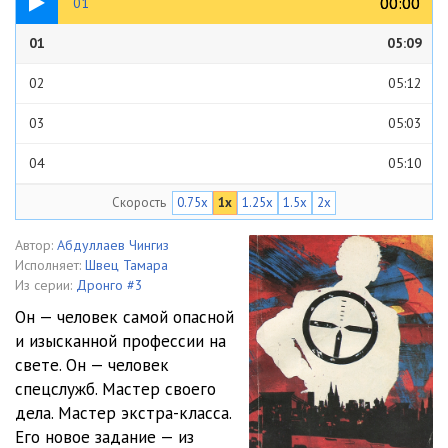
00:00
00:00
01
01
05:09
02
05:12
03
05:03
04
05:10
Скорость
0.75x
1x
1.25x
1.5x
2x
05
05:01
06
05:01
Автор:
Абдуллаев Чингиз
Исполняет:
Швец Тамара
07
05:01
Из серии:
Дронго #3
Он — человек самой опасной
08
05:12
и изысканной профессии на
свете. Он — человек
09
05:03
спецслужб. Мастер своего
10
05:04
дела. Мастер экстра-класса.
Его новое задание — из
11
05:07