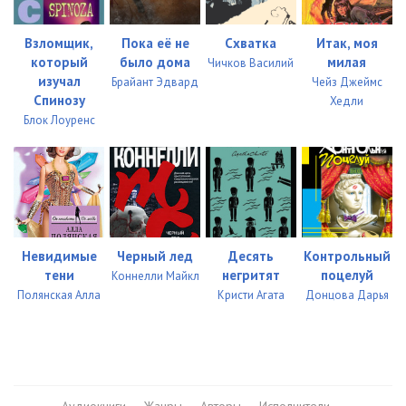
45
05:02
Взломщик,
Пока её не
Схватка
Итак, моя
46
05:01
который
было дома
милая
Чичков Василий
изучал
Брайант Эдвард
Чейз Джеймс
47
05:01
Спинозу
Хедли
48
05:04
Блок Лоуренс
49
05:03
50
05:02
51
05:05
Невидимые
Черный лед
Десять
Контрольный
52
05:01
тени
негритят
поцелуй
Коннелли Майкл
Полянская Алла
Кристи Агата
Донцова Дарья
53
05:02
54
05:00
55
05:02
Аудиокниги
Жанры
Авторы
Исполнители