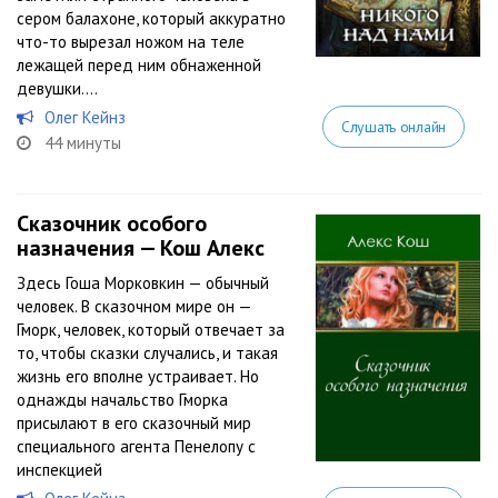
сером балахоне, который аккуратно
что-то вырезал ножом на теле
лежащей перед ним обнаженной
девушки....
Олег Кейнз
Слушать онлайн
44 минуты
Сказочник особого
назначения — Кош Алекс
Здесь Гоша Морковкин — обычный
человек. В сказочном мире он —
Гморк, человек, который отвечает за
то, чтобы сказки случались, и такая
жизнь его вполне устраивает. Но
однажды начальство Гморка
присылают в его сказочный мир
специального агента Пенелопу с
инспекцией