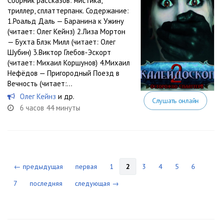
Сборник рассказов: мистика,
триллер, сплаттерпанк. Содержание:
1.Роальд Даль — Баранина к Ужину
(читает: Олег Кейнз) 2.Лиза Мортон
— Бухта Блэк Милл (читает: Олег
Шубин) 3.Виктор Глебов-Эскорт
(читает: Михаил Коршунов) 4.Михаил
Нефёдов — Пригородный Поезд в
Вечность (читает:...
Олег Кейнз
и др.
Слушать онлайн
6 часов 44 минуты
← предыдущая
первая
1
2
3
4
5
6
7
последняя
следующая →