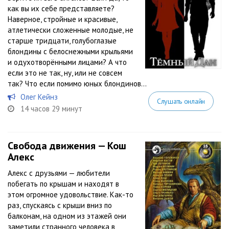
как вы их себе представляете?
Наверное, стройные и красивые,
атлетически сложенные молодые, не
старше тридцати, голубоглазые
блондины с белоснежными крыльями
и одухотворёнными лицами? А что
если это не так, ну, или не совсем
так? Что если помимо юных блондинов...
Олег Кейнз
Слушать онлайн
14 часов 29 минут
Свобода движения — Кош
Алекс
Алекс с друзьями — любители
побегать по крышам и находят в
этом огромное удовольствие. Как-то
раз, спускаясь с крыши вниз по
балконам, на одном из этажей они
заметили странного человека в