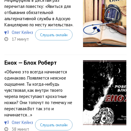
Мефифуфель в десятый раз
перечитал повестку: «Явиться для
отбывания обязательной
альтернативной службы в Адскую
Канцелярию по месту жительства».
Олег Кейнз
Слушать онлайн
17 минут
Енох — Блох Роберт
«Обычно это всегда начинается
одинаково. Появляется неясное
ощущение. Ты когда-нибудь
чувствовал, как внутри твоего
черепа переступают крохотные
ножки? Они топочут по темечку не
переставая.Вот так это и
начинается...»
Олег Кейнз
Слушать онлайн
38 минут