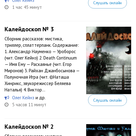
Олег Кейнз
Слушать онлайн
1 час 45 минут
Калейдоскоп № 3
Сборник рассказов: мистика,
триллер, сплаттерпанк. Содержание:
1. Александр Науменко — Уроборос
(чит. Олег Кейнз) 2. Death Continuum
— Имя Ему — Раскаянье (чит. Егор
Миронов) 3. Райхан Джанбосынова —
Полуночная Игра (чит. ©Наташа
Хинрикс, звукорежиссер Беляева
Наталья) 4. Виктор...
Олег Кейнз
и др.
Слушать онлайн
5 часов 11 минут
Калейдоскоп № 2