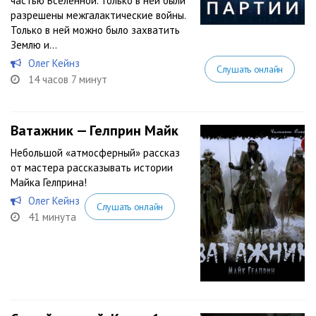
частью Вселенной. Только в ней были
разрешены межгалактические войны.
Только в ней можно было захватить
Землю и...
Олег Кейнз
Слушать онлайн
14 часов 7 минут
Ватажник — Гелприн Майк
Небольшой «атмосферный» рассказ
от мастера рассказывать истории
Майка Гелприна!
Олег Кейнз
Слушать онлайн
41 минута