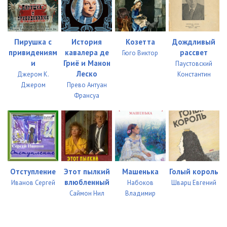
Пирушка с
История
Козетта
Дождливый
привидениям
кавалера де
рассвет
Гюго Виктор
и
Гриё и Манон
Паустовский
Леско
Джером К.
Константин
Джером
Прево Антуан
Франсуа
Отступление
Этот пылкий
Машенька
Голый король
влюбленный
Иванов Сергей
Набоков
Шварц Евгений
Саймон Нил
Владимир