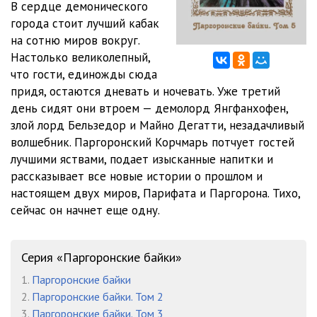
В сердце демонического
города стоит лучший кабак
Байка 56 - Крик во мраке
2:33:54
на сотню миров вокруг.
Настолько великолепный,
что гости, единожды сюда
придя, остаются дневать и ночевать. Уже третий
день сидят они втроем — демолорд Янгфанхофен,
злой лорд Бельзедор и Майно Дегатти, незадачливый
волшебник. Паргоронский Корчмарь потчует гостей
лучшими яствами, подает изысканные напитки и
рассказывает все новые истории о прошлом и
настоящем двух миров, Парифата и Паргорона. Тихо,
сейчас он начнет еще одну.
Серия «Паргоронские байки»
1.
Паргоронские байки
2.
Паргоронские байки. Том 2
3.
Паргоронские байки. Том 3