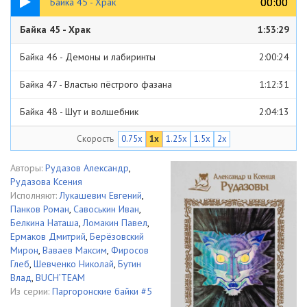
00:00
00:00
Байка 45 - Храк
Байка 45 - Храк
1:53:29
Байка 46 - Демоны и лабиринты
2:00:24
Байка 47 - Властью пёстрого фазана
1:12:31
Байка 48 - Шут и волшебник
2:04:13
Скорость
0.75x
1x
1.25x
1.5x
2x
Байка 49 - Дюжина и один
2:32:58
Байка 50 - Как Астрид на свет появилась
2:16:13
Авторы:
Рудазов Александр
,
Рудазова Ксения
Байка 51 - Дикая попойка
1:51:01
Исполняют:
Лукашевич Евгений
,
Панков Роман
,
Савоськин Иван
,
Байка 52 - Похищение Хальтрекарока
2:53:58
Белкина Наташа
,
Ломакин Павел
,
Ермаков Дмитрий
,
Берёзовский
Байка 53 - Сущности в виде гномиков
43:04
Мирон
,
Ваваев Максим
,
Фиросов
Глеб
,
Шевченко Николай
,
Бутин
Байка 54 - Последний нактархим
4:46:17
Влад
,
BUCH’TEAM
Из серии:
Паргоронские байки #5
Байка 55 - Поглощенный Тьмой
1:13:12