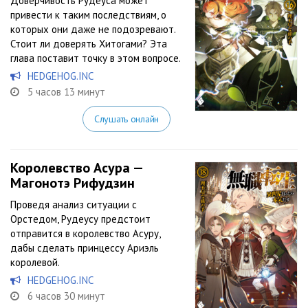
Доверчивость Рудеуса может
привести к таким последствиям, о
которых они даже не подозревают.
Стоит ли доверять Хитогами? Эта
глава поставит точку в этом вопросе.
HEDGEHOG.INC
5 часов 13 минут
Слушать онлайн
Королевство Асура —
Магонотэ Рифудзин
Проведя анализ ситуации с
Орстедом, Рудеусу предстоит
отправится в королевство Асуру,
дабы сделать принцессу Ариэль
королевой.
HEDGEHOG.INC
6 часов 30 минут