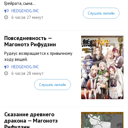
Грейрата, сына...
HEDGEHOG.INC
Слушать онлайн
6 часов 27 минут
Повседневность —
Магонотэ Рифудзин
Рудеус возвращается к привычному
ходу вещей.
HEDGEHOG.INC
6 часов 28 минут
Слушать онлайн
Сказание древнего
дракона — Магонотэ
Рифудзин