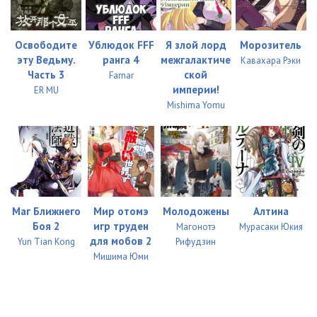
Освободите
Ублюдок FFF
Я злой лорд
Морозитель
эту Ведьму.
ранга 4
межгалактиче
Кавахара Рэки
Часть 3
ской
Farnar
империи!
ER MU
Mishima Yomu
Маг Ближнего
Мир отомэ
Молодожены
Алтина
Боя 2
игр труден
Магонотэ
Мурасаки Юкия
для мобов 2
Yun Tian Kong
Рифудзин
Мишима Юми