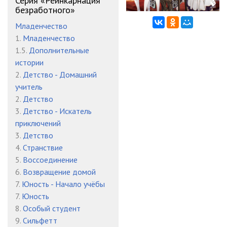
Серия «Реинкарнация
12. Реинкарнация безработного. Том 14. Дополнительная
безработного»
история
23:31
Младенчество
1.
Младенчество
1.5.
Дополнительные
истории
2.
Детство - Домашний
учитель
2.
Детство
3.
Детство - Искатель
приключений
3.
Детство
4.
Странствие
5.
Воссоединение
6.
Возвращение домой
7.
Юность - Начало учёбы
7.
Юность
8.
Особый студент
9.
Сильфетт