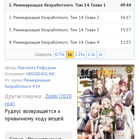
1. Реинкарнация безработного. Том 14. Глава 1
49:44
2. Реинкарнация безработного. Том 14. Глава 2
36:17
3. Реинкарнация безработного. Том 14. Глава 3
35:37
4. Реинкарнация безработного. Том 14. Глава 4
31:35
Скорость
0.75x
1x
1.25x
1.5x
2x
5. Реинкарнация безработного. Том 14. Глава 5
31:10
6. Реинкарнация безработного. Том 14. Глава 6
32:26
Автор:
Магонотэ Рифудзин
Исполняет:
HEDGEHOG.INC
7. Реинкарнация безработного. Том 14. Глава 7
28:57
Из серии:
Реинкарнация
безработного #14
8. Реинкарнация безработного. Том 14. Глава 8
28:52
Другая озвучка:
Zodik (2020
год)
9. Реинкарнация безработного. Том 14. Глава 9
29:58
Рудеус возвращается к
10. Реинкарнация безработного. Том 14. Глава 10
35:01
привычному ходу вещей.
11. Реинкарнация безработного. Том 14. Глава 11
25:07