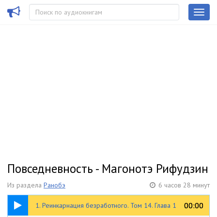
Повседневность - Магонотэ Рифудзин
Из раздела
Ранобэ
6 часов 28 минут
49:44
00:00
00:00
1. Реинкарнация безработного. Том 14. Глава 1