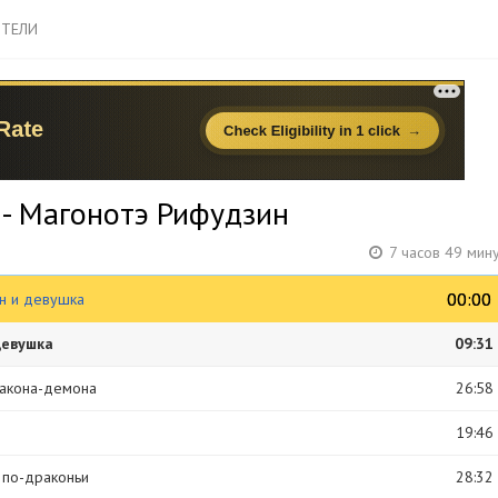
ТЕЛИ
 - Магонотэ Рифудзин
7 часов 49 мин
00:00
00:00
он и девушка
девушка
09:31
ракона-демона
26:58
19:46
е по-драконьи
28:32