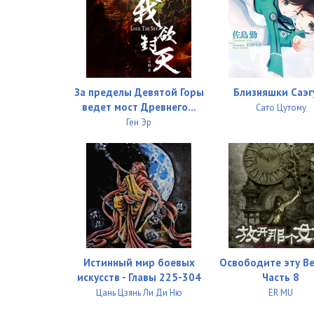
За пределы Девятой Горы
Близняшки Саэг
ведет мост Древнего...
Сато Цутому
Ген Эр
Истинный мир боевых
Освободите эту В
искусств - Главы 225-304
Часть 8
Цань Цзянь Ли Ди Ню
ER MU