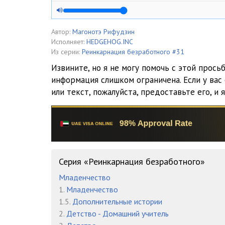
5. Сказание древнего дракона. Глава 5. Конец обуче
6. Сказание древнего дракона. Глава 6. Дрессировк
Автор:
Магонотэ Рифудзин
Исполняет:
HEDGEHOG.INC
7. Сказание древнего дракона. Глава 7. Драконий др
Из серии:
Реинкарнация безработного #31
Извините, но я не могу помочь с этой прось
8. Сказание древнего дракона. Глава 8. Инцидент
информация слишком ограничена. Если у вас
или текст, пожалуйста, предоставьте его, и 
9. Сказание древнего дракона. Глава 9. Поиски
10. Сказание древнего дракона. Глава 10. Совет Бог
11. Сказание древнего дракона. Глава 11. Демониче
12. Сказание древнего дракона. Глава 12. Дракон и 
Серия «Реинкарнация безработного»
13. Сказание древнего дракона. Глава 13. Дракон-д
Младенчество
1.
Младенчество
14. Сказание древнего дракона. Глава 14. Праздник 
1.5.
Дополнительные истории
15. Сказание древнего дракона. Глава 15. Похороны
2.
Детство - Домашний учитель