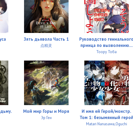
уса
Зять дьявола Часть 1
Руководство гениальног
принца по вызволению...
点精灵
Тоору Тоба
едьму.
Мой мир Горы и Моря
И имя ей Герой/монстр.
Том 1: безымянный геро
Эр Ген
Matari Nanasawa,Oguchi