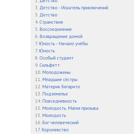
2.
Детство
16. Сказание древнего дракона. Глава 16. Ярость Бо
3.
Детство - Искатель приключений
3.
Детство
17. Сказание древнего дракона. Глава 17. День, ко
4.
Странствие
18. Сказание древнего дракона. Глава 18. Исследов
5.
Воссоединение
6.
Возвращение домой
19. Сказание древнего дракона. Глава 19. Разруше
7.
Юность - Начало учёбы
7.
Юность
20. Сказание древнего дракона. Глава 20. Раскол
8.
Особый студент
21. Сказание древнего дракона. Глава 21. Предател
9.
Сильфетт
10.
Молодожены
22. Сказание древнего дракона. Глава 22. Последн
11.
Младшие сёстры
12.
Материк Бегарито
23. Сказание древнего дракона. Глава 23. И так нача
13.
Подземелье
14.
Повседневность
15.
Молодость. Магия призыва
15.
Молодость
16.
Бог человеческий
17.
Королевство