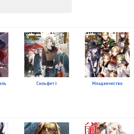
ель
Сильфетт
Младенчество
й