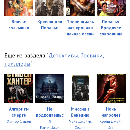
Волчье
Крючок для
Провинциаль
Пиранья.
солнышко
Пираньи
ная хроника
Бродячее
начала осени
сокровище
Еще из раздела "
Детективы, боевики,
триллеры
"
Алгоритм
Не
Миссия в
Ночь
смерти
подкопаешьс
Венецию
напролет
я
Хантер Стивен
Чейз Джеймс
Кренц Джейн
Ритчи Джек
Хедли
Энн