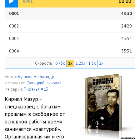
00:00
00:00
0001
0001
48:30
0002
24:20
0003
43:54
0004
35:31
Скорость
0.75x
1x
1.25x
1.5x
2x
0005
49:35
0006
46:43
Автор:
Бушков Александр
Исполняет:
Савицкий Николай
0007
51:52
Из серии:
Пиранья #13
Кирилл Мазур –
0008
31:24
спецназовец с богатым
прошлым в свободное от
0009
57:21
основной работы время
0010
46:52
занимается «халтурой».
Организованная им и его
0011
33:14