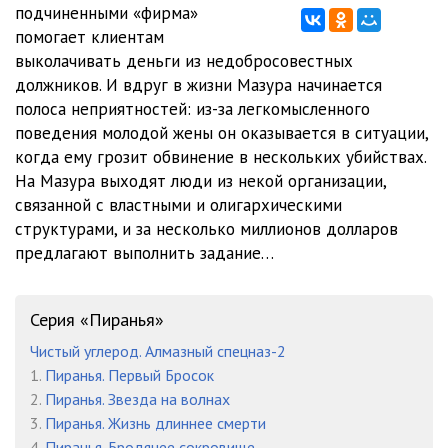
подчиненными «фирма»
помогает клиентам
0012
20:12
выколачивать деньги из недобросовестных
0013
38:41
должников. И вдруг в жизни Мазура начинается
полоса неприятностей: из-за легкомысленного
0014
29:26
поведения молодой жены он оказывается в ситуации,
когда ему грозит обвинение в нескольких убийствах.
0015
28:10
На Мазура выходят люди из некой организации,
0016
13:48
связанной с властными и олигархическими
структурами, и за несколько миллионов долларов
предлагают выполнить задание…
Серия «Пиранья»
Чистый углерод. Алмазный спецназ-2
1.
Пиранья. Первый Бросок
2.
Пиранья. Звезда на волнах
3.
Пиранья. Жизнь длиннее смерти
4.
Пиранья. Бродячее сокровище