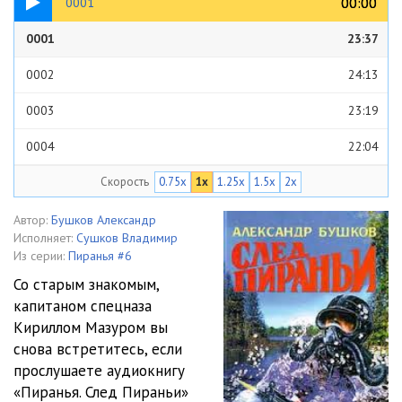
00:00
00:00
0001
0001
23:37
0002
24:13
0003
23:19
0004
22:04
Скорость
0.75x
1x
1.25x
1.5x
2x
0005
25:40
0006
21:07
Автор:
Бушков Александр
Исполняет:
Сушков Владимир
0007
21:37
Из серии:
Пиранья #6
Со старым знакомым,
0008
39:59
капитаном спецназа
Кириллом Мазуром вы
0009
21:03
снова встретитесь, если
0010
22:25
прослушаете аудиокнигу
«Пиранья. След Пираньи»
0011
22:29