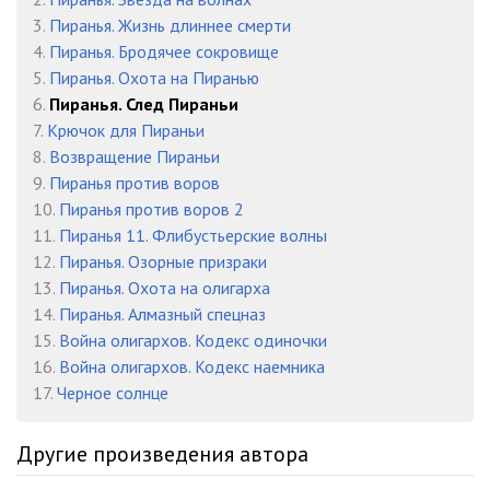
3.
Пиранья. Жизнь длиннее смерти
0023
28:35
4.
Пиранья. Бродячее сокровище
0024
26:53
5.
Пиранья. Охота на Пиранью
6.
Пиранья. След Пираньи
0025
25:45
7.
Крючок для Пираньи
8.
Возвращение Пираньи
0026
25:46
9.
Пиранья против воров
0027
25:07
10.
Пиранья против воров 2
11.
Пиранья 11. Флибустьерские волны
0028
25:58
12.
Пиранья. Озорные призраки
13.
Пиранья. Охота на олигарха
0029
28:05
14.
Пиранья. Алмазный спецназ
0030
32:46
15.
Война олигархов. Кодекс одиночки
16.
Война олигархов. Кодекс наемника
0031
20:22
17.
Черное солнце
0032
20:49
Другие произведения автора
0033
19:18