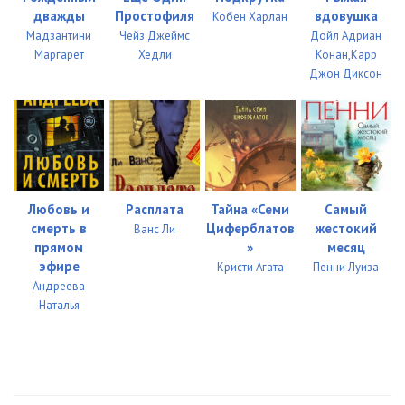
0045
28:03
дважды
Простофиля
вдовушка
Кобен Харлан
Мадзантини
Чейз Джеймс
Дойл Адриан
0046
38:29
Маргарет
Хедли
Конан,Карр
Джон Диксон
0047
38:17
0048
26:39
Любовь и
Расплата
Тайна «Семи
Самый
смерть в
Циферблатов
жестокий
Ванс Ли
прямом
»
месяц
эфире
Кристи Агата
Пенни Луиза
Андреева
Наталья