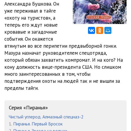
Александра Бушкова. Он
уже переживал в тайге
0012
25:44
«охоту на туристов», а
0013
37:19
теперь его ждут новые
кровавые и загадочные
0014
28:39
события. Он окажется
втянутым во все перипетии предвыборной гонки.
0015
27:51
Мазура назначат руководителем спецотряда,
0016
29:19
который обязан захватить компромат. И на кого? На
кону должность вице-президента США. Но слишком
0017
22:22
много заинтересованных в том, чтобы
подтверждения охоты на людей так и не вышли за
0018
20:55
пределы тайги.
0019
24:52
0020
26:09
Серия «Пиранья»
0021
23:05
Чистый углерод. Алмазный спецназ-2
1.
Пиранья. Первый Бросок
0022
26:48
2.
Пиранья. Звезда на волнах