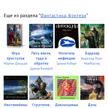
Еще из раздела "
Фантастика, фэнтези
"
Игра
Пять веков,
Носитель
Барраяр
престолов
туда и
инфекции
Буджолд Лоис-
обратно
Мартин Джордж
Шекли Роберт
МакМастер
Цуркан Валерий
Неотменённы
Стратегия.
Диконсценци
Дочь