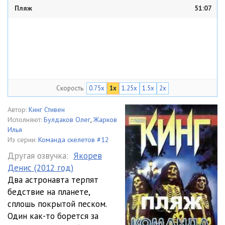
Пляж
51:07
Скорость
0.75x
1x
1.25x
1.5x
2x
Автор:
Кинг Стивен
Исполняют:
Булдаков Олег
,
Жарков
Илья
Из серии:
Команда скелетов #12
Другая озвучка:
Якорев
Денис (2012 год)
Два астронавта терпят
бедствие на планете,
сплошь покрытой песком.
Один как-то борется за