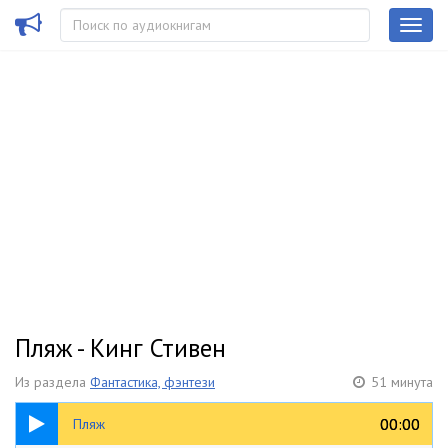
Пляж - Кинг Стивен
Из раздела
Фантастика, фэнтези
51 минута
51:07
00:00
00:00
Пляж